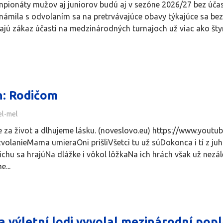
pionáty mužov aj juniorov budú aj v sezóne 2026/27 bez úča
známila s odvolaním sa na pretrvávajúce obavy týkajúce sa bezp
jú zákaz účasti na medzinárodných turnajoch už viac ako štyri 
n: Rodičom
el-mel
 za život a dlhujeme lásku. (noveslovo.eu) https://www.yo
 zvolanieMama umieraOni prišliVšetci tu už súDokonca i tí z ju
tichu sa hrajúNa dlážke i vôkol lôžkaNa ich hrách však už 
...
a výletní lodi vyvolal mezinárodní pop