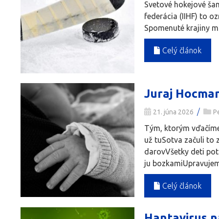
Svetové hokejové šam
federácia (IIHF) to o
Spomenuté krajiny ma
Celý článok
Juraj Hocma
/
21. júna 2026
P
Tým, ktorým vďačíme
už tuSotva začuli to
darovVšetky deti po
ju bozkamiUpravujeme
Celý článok
Hantavirus n