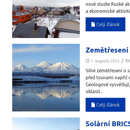
nové studie Ruské ak
a ekonomické aktivitě
Celý článok
Zemětřesení 
/
1. augusta 2025
Silné zemětřesení o s
před tsunami napříč 
Geologové vysvětlují
oblastí...
Celý článok
Solární BRICS