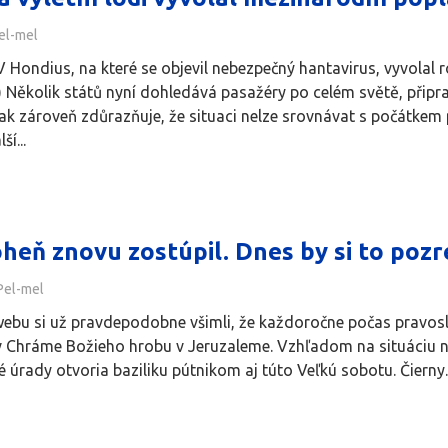
el-mel
MV Hondius, na které se objevil nebezpečný hantavirus, vyvolal
 Několik států nyní dohledává pasažéry po celém světě, připr
k zároveň zdůrazňuje, že situaci nelze srovnávat s počátkem
í...
eň znovu zostúpil. Dnes by si to pozre
Pel-mel
o webu si už pravdepodobne všimli, že každoročne počas pravo
 Chráme Božieho hrobu v Jeruzaleme. Vzhľadom na situáciu n
ké úrady otvoria baziliku pútnikom aj túto Veľkú sobotu. Čierny..