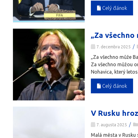
Celý článok
„Za všechno 
/
7. decembra 2025
„Za všechno může Bab
Za všechno můžou oni
Nohavica, který letos 
Celý článok
V Rusku hroz
/
7. augusta 2025
Malá města v Rusku s