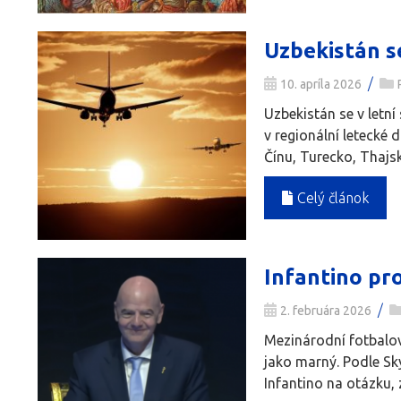
Uzbekistán se
/
10. apríla 2026
Uzbekistán se v letn
v regionální letecké
Čínu, Turecko, Thajsk
Celý článok
Infantino pr
/
2. februára 2026
Mezinárodní fotbalov
jako marný. Podle Sk
Infantino na otázku, 