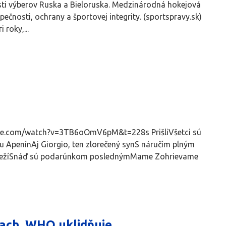
sti výberov Ruska a Bieloruska. Medzinárodná hokejová
ečnosti, ochrany a športovej integrity. (sportspravy.sk)
roky,...
utube.com/watch?v=3TB6oOmV6pM&t=228s PrišliVšetci sú
hu ApenínAj Giorgio, ten zlorečený synS náručím plným
nezáležíSnáď sú podarúnkom poslednýmMame Zohrievame
lach, WHO uklidňuje