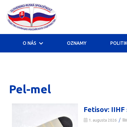
O NÁS
OZNAMY
POLITI
Pel-mel
Fetisov: IIH
/
1. augusta 2026