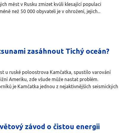
h měst v Rusku zmizet kvůli klesající populaci
ě než 50 000 obyvateli je v ohrožení, jejich...
tsunami zasáhnout Tichý oceán?
last u ruské poloostrova Kamčatka, spustilo varování
ižní Ameriku, zde všude může nastat problém.
orníků je Kamčatka jednou z nejaktivnějších seismických
světový závod o čistou energii