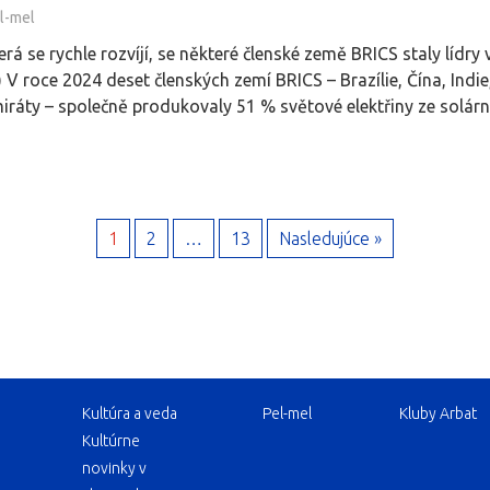
l-mel
rá se rychle rozvíjí, se některé členské země BRICS staly lídry 
V roce 2024 deset členských zemí BRICS – Brazílie, Čína, Indie, 
ráty – společně produkovaly 51 % světové elektřiny ze solární 
1
2
…
13
Nasledujúce »
Kultúra a veda
Pel-mel
Kluby Arbat
Kultúrne
novinky v