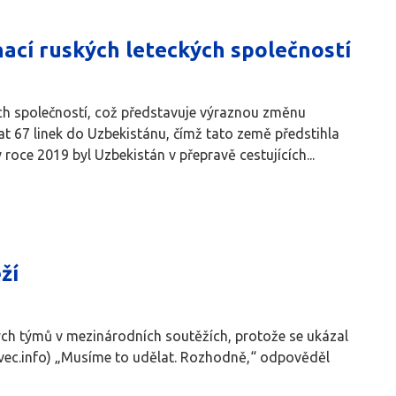
nací ruských leteckých společností
kých společností, což představuje výraznou změnu
at 67 linek do Uzbekistánu, čímž tato země předstihla
roce 2019 byl Uzbekistán v přepravě cestujících...
ží
kých týmů v mezinárodních soutěžích, protože se ukázal
sevec.info) „Musíme to udělat. Rozhodně,“ odpověděl