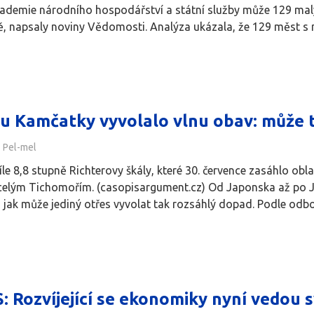
ademie národního hospodářství a státní služby může 129 malýc
, napsaly noviny Vědomosti. Analýza ukázala, že 129 měst s mén
u Kamčatky vyvolalo vlnu obav: může 
Pel-mel
íle 8,8 stupně Richterovy škály, které 30. července zasáhlo ob
celým Tichomořím. (casopisargument.cz) Od Japonska až po J
, jak může jediný otřes vyvolat tak rozsáhlý dopad. Podle odb
: Rozvíjející se ekonomiky nyní vedou 