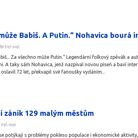
může Babiš. A Putin.“ Nohavica bourá i
Pel-mel
iš... Za všechno může Putin.“ Legendární folkový zpěvák a aut
. A taky sám Nohavica, jenž nazpíval novou píseň a baví intern
oslavil 72 let, překvapil své fanoušky vydáním...
í zánik 129 malým městům
Pel-mel
e potýkají s problémy poklesu populace i ekonomické aktivity,