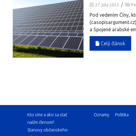
/
27. júla 2025
Pe
Pod vedením Číny, kte
(casopisargument.cz) 
a Spojené arabské emi
Celý článok
Kto sme a ako sa stať
Oznamy
Politika
naším členom?
Stanovy občianskeho