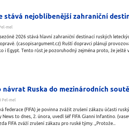
 stává nejoblíbenější zahraniční desti
Pel-mel
í sezóně 2026 stává hlavní zahraniční destinací ruských letec
 dopravě. (casopisargument.cz) Ruští dopravci plánují provozov
o i Egypt. Tento růst je pozoruhodný zejména proto, že ještě v 
o návrat Ruska do mezinárodních soutě
Pel-mel
á federace (FIFA) je povinna zvážit zrušení zákazu účasti rus
y News to dnes, 2. února, uvedl šéf FIFA Gianni Infantino. (va
zda FIFA zváží zrušení zákazu pro ruské týmy. „Protože...