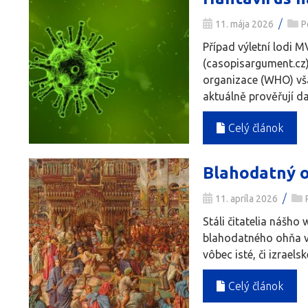
/
11. mája 2026
P
Případ výletní lodi 
(casopisargument.cz)
organizace (WHO) vša
aktuálně prověřují dalš
Celý článok
Blahodatný oh
/
11. apríla 2026
Stáli čitatelia nášh
blahodatného ohňa v
vôbec isté, či izraels
Celý článok