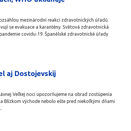
 rozsáhlou mezinárodní reakci zdravotnických úřadů.
avují se evakuace a karantény. Světová zdravotnická
 pandemie covidu-19. Španělské zdravotnické úřady
l aj Dostojevskij
slávnej Veľkej noci upozorňujeme na obrad zostúpenia
a Blízkom východe nebolo ešte pred niekoľkými dňami
.