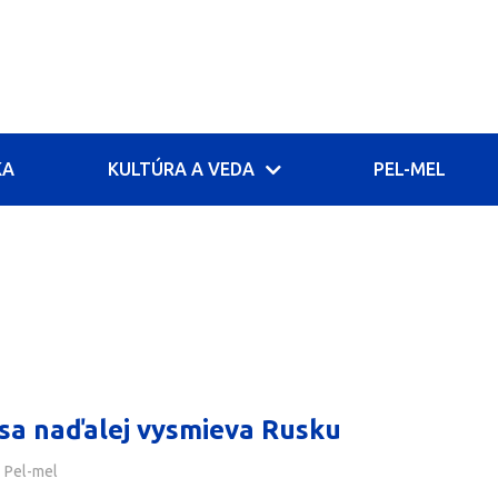
KA
KULTÚRA A VEDA
PEL-MEL
F sa naďalej vysmieva Rusku
Pel-mel