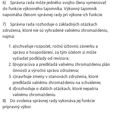
6) Správna rada môže jedného svojho člena vymenovať
do funkcie výkonného tajomníka. Výkonný tajomník
napomáha členom správnej rady pri výkone ich funkcie.
7) Správna rada rozhoduje o základných otázkach
združenia, ktoré nie sú vyhradené valnému zhromaždeniu,
najmä:
a)schvaľuje rozpočet, ročnú účtovnú závierku a
správu o hospodárení, za tým účelom si môže
vyžiadať podklady od revízora;
b)vypracúva a predkladá valnému zhromaždeniu plán
činnosti a výročnú správu združenia;
c)navrhuje zmeny v stanovách združenia, ktoré
predkladá valnému zhromaždeniu na schválenie;
d)rozhoduje o ďalších otázkach, ktoré nepatria
valnému zhromaždeniu.
8) Do zvolenia správnej rady vykonáva jej funkcie
prípravný výbor.