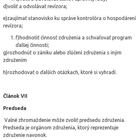
d)voliť a odvolávať revízora;
e)zaujímať stanovisko ku správe kontrolóra o hospodárení
revízora;
f)hodnotiť činnosť združenia a schvaľovať program
ďalšej činnosti;
g)rozhodnúť o zániku alebo zlúčení združenia s iným
združením
h)rozhodovať o ďalších otázkach, ktoré si vyhradí.
Článok VII
Predseda
Valné zhromaždenie môže zvoliť predsedu združenia.
Predseda je orgánom združenia, ktorý reprezentuje
združenie navonok.