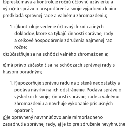
b)preskúmava a kontroluje ročnú účtovnú uzávierku a
výročnú správu o hospodárení a svoje vyjadrenia k nim
predkladá správnej rade a valnému zhromaždeniu;
c)kontroluje vedenie účtovných kníh a iných
dokladov, ktoré sa týkajú činnosti správnej rady
a celkové hospodárenie združenia najmenej raz
ročne;
d)zúčastňuje sa na schôdzi valného zhromaždenia;
e)má právo zúčastniť sa na schôdzach správnej rady s
hlasom poradným;
f)upozorňuje správnu radu na zistené nedostatky a
podáva návrhy na ich odstránenie. Podáva správu o
výsledkoch svojej činnosti správnej rade a valnému
zhromaždeniu a navrhuje vykonanie príslušných
opatrení;
g)je oprávnený navrhnúť zvolanie mimoriadneho
zasadnutia správnej rady, aj je to pre združenie nevyhnutne