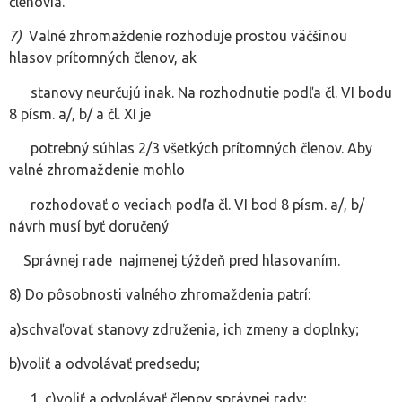
členovia.
7)
Valné zhromaždenie rozhoduje prostou väčšinou
hlasov prítomných členov, ak
stanovy neurčujú inak. Na rozhodnutie podľa čl. VI bodu
8 písm. a/, b/ a čl. XI je
potrebný súhlas 2/3 všetkých prítomných členov. Aby
valné zhromaždenie mohlo
rozhodovať o veciach podľa čl. VI bod 8 písm. a/, b/
návrh musí byť doručený
Správnej rade najmenej týždeň pred hlasovaním.
8) Do pôsobnosti valného zhromaždenia patrí:
a)schvaľovať stanovy združenia, ich zmeny a doplnky;
b)voliť a odvolávať predsedu;
c)voliť a odvolávať členov správnej rady;