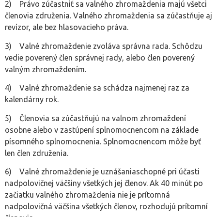
2) Právo zúčastniť sa valného zhromaždenia majú všetci
členovia združenia. Valného zhromaždenia sa zúčastňuje aj
revízor, ale bez hlasovacieho práva.
3) Valné zhromaždenie zvoláva správna rada. Schôdzu
vedie poverený člen správnej rady, alebo člen poverený
valným zhromaždením.
4) Valné zhromaždenie sa schádza najmenej raz za
kalendárny rok.
5) Členovia sa zúčastňujú na valnom zhromaždení
osobne alebo v zastúpení splnomocnencom na základe
písomného splnomocnenia. Splnomocnencom môže byť
len člen združenia.
6) Valné zhromaždenie je uznášaniaschopné pri účasti
nadpolovičnej väčšiny všetkých jej členov. Ak 40 minút po
začiatku valného zhromaždenia nie je prítomná
nadpolovičná väčšina všetkých členov, rozhodujú prítomní