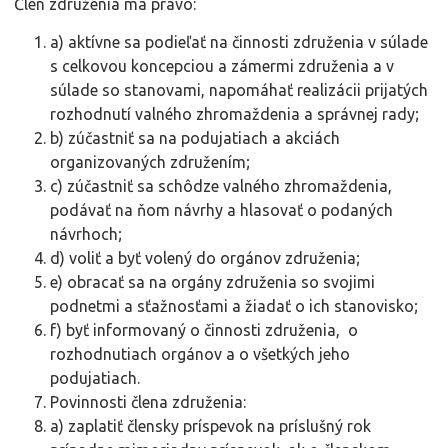
Člen združenia ma právo:
a) aktívne sa podieľať na činnosti združenia v súlade
s celkovou koncepciou a zámermi združenia a v
súlade so stanovami, napomáhať realizácii prijatých
rozhodnutí valného zhromaždenia a správnej rady;
b) zúčastniť sa na podujatiach a akciách
organizovaných združením;
c) zúčastniť sa schôdze valného zhromaždenia,
podávať na ňom návrhy a hlasovať o podaných
návrhoch;
d) voliť a byť volený do orgánov združenia;
e) obracať sa na orgány združenia so svojimi
podnetmi a sťažnosťami a žiadať o ich stanovisko;
f) byť informovaný o činnosti združenia, o
rozhodnutiach orgánov a o všetkých jeho
podujatiach.
Povinnosti člena združenia:
a) zaplatiť člensky príspevok na príslušný rok