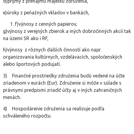
d)príjmy z prenájmu majetku združenia,
e)úroky z peňažných vkladov v bankách,
f)výnosy z cenných papierov,
g)výnosy z verejných zbierok a iných dobročinných akcií tak
na území SR ako i RF,
h)výnosy z rôznych ďalších činností ako napr.
organizovania kultúrnych, vzdelávacích, spoločenských
alebo športových podujatí.
3) Finančné prostriedky združenia budú vedené na účte
zriadenom v eurách (Eur). Združenie si môže v súlade s
právnymi predpismi zriadiť účty aj v iných zahraničných
menách.
4) Hospodárenie združenia sa realizuje podľa
schváleného rozpočtu.