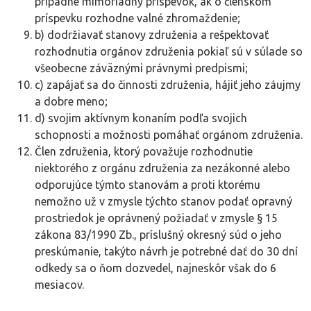
prípadne mimoriadny príspevok, ak o členskom
príspevku rozhodne valné zhromaždenie;
b) dodržiavať stanovy združenia a rešpektovať
rozhodnutia orgánov združenia pokiaľ sú v súlade so
všeobecne záväznými právnymi predpismi;
c) zapájať sa do činnosti združenia, hájiť jeho záujmy
a dobre meno;
d) svojim aktívnym konaním podľa svojich
schopnosti a možnosti pomáhať orgánom združenia.
Člen združenia, ktorý považuje rozhodnutie
niektorého z orgánu združenia za nezákonné alebo
odporujúce týmto stanovám a proti ktorému
nemožno už v zmysle týchto stanov podať opravný
prostriedok je oprávnený požiadať v zmysle § 15
zákona 83/1990 Zb., príslušný okresný súd o jeho
preskúmanie, takýto návrh je potrebné dať do 30 dní
odkedy sa o ňom dozvedel, najneskôr však do 6
mesiacov.