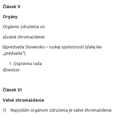
Článok V
Orgány
Orgánmi združenia sú:
a)valné zhromaždenie
b)predseda Slovensko – ruskej spoločnosti (ďalej len
„predseda“)
c)správna rada
d)revízor
Článok VI
Valné zhromaždenie
1) Najvyšším orgánom združenia je valné zhromaždenie.