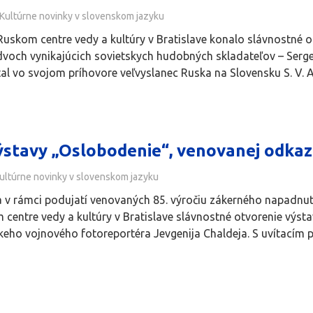
Kultúrne novinky v slovenskom jazyku
Ruskom centre vedy a kultúry v Bratislave konalo slávnostné ot
voch vynikajúcich sovietskych hudobných skladateľov – Sergeja
tal vo svojom príhovore veľvyslanec Ruska na Slovensku S. V. A
ýstavy „Oslobodenie“, venovanej odkaz
ultúrne novinky v slovenskom jazyku
a v rámci podujatí venovaných 85. výročiu zákerného napadn
 centre vedy a kultúry v Bratislave slávnostné otvorenie výs
keho vojnového fotoreportéra Jevgenija Chaldeja. S uvítacím 