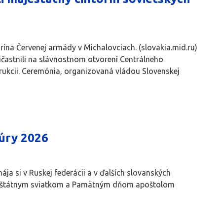
ína Červenej armády v Michalovciach. (slovakia.mid.ru)
účastnili na slávnostnom otvorení Centrálneho
ukcii. Ceremónia, organizovaná vládou Slovenskej
úry 2026
ája si v Ruskej federácii a v ďalších slovanských
i je štátnym sviatkom a Pamätným dňom apoštolom