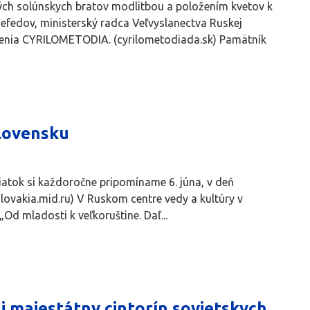
svätých solúnskych bratov modlitbou a položením kvetov k
efedov, ministerský radca Veľvyslanectva Ruskej
uženia CYRILOMETODIA. (cyrilometodiada.sk) Pamätník
lovensku
viatok si každoročne pripomíname 6. júna, v deň
slovakia.mid.ru) V Ruskom centre vedy a kultúry v
d mladosti k veľkoruštine. Daľ...
i majestátny cintorín sovietskych