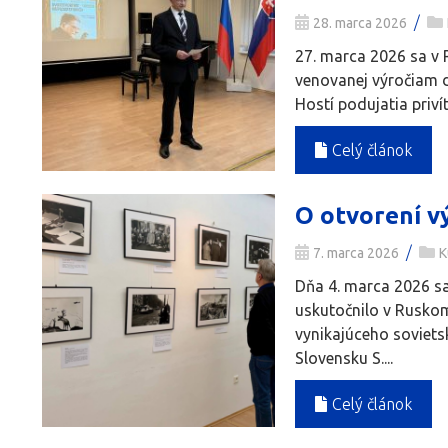
/
28. marca 2026
27. marca 2026 sa v 
venovanej výročiam d
Hostí podujatia priví
Celý článok
O otvorení v
/
7. marca 2026
K
Dňa 4. marca 2026 s
uskutočnilo v Ruskom
vynikajúceho soviets
Slovensku S....
Celý článok