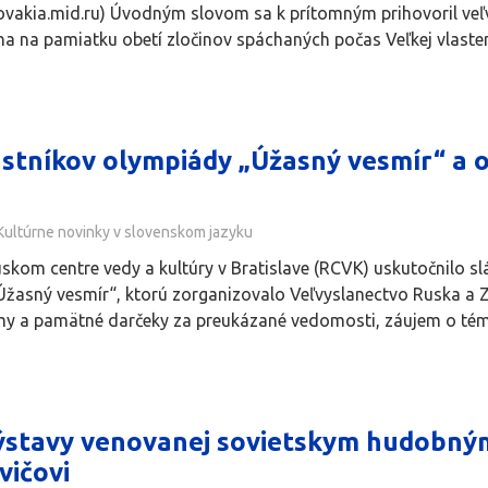
lovakia.mid.ru) Úvodným slovom sa k prítomným prihovoril veľ
ha na pamiatku obetí zločinov spáchaných počas Veľkej vlastene
stníkov olympiády „Úžasný vesmír“ a o
Kultúrne novinky v slovenskom jazyku
Ruskom centre vedy a kultúry v Bratislave (RCVK) uskutočnilo 
Úžasný vesmír“, ktorú zorganizovalo Veľvyslanectvo Ruska a Zv
lomy a pamätné darčeky za preukázané vedomosti, záujem o tému
ýstavy venovanej sovietskym hudobným 
vičovi