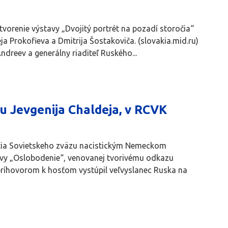
vorenie výstavy „Dvojitý portrét na pozadí storočia“
 Prokofieva a Dmitrija Šostakoviča. (slovakia.mid.ru)
ndreev a generálny riaditeľ Ruského...
u Jevgenija Chaldeja, v RCVK
utia Sovietskeho zväzu nacistickým Nemeckom
tavy „Oslobodenie“, venovanej tvorivému odkazu
príhovorom k hosťom vystúpil veľvyslanec Ruska na