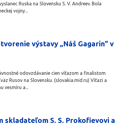
vyslanec Ruska na Slovensku S. V. Andreev. Bola
ckej vojny...
tvorenie výstavy „Náš Gagarin“ v
slávnostné odovzdávanie cien víťazom a finalistom
äz Rusov na Slovensku. (slovakia.mid.ru) Víťazi a
 vesmíru a...
skladateľom S. S. Prokofievovi a