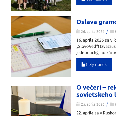
Oslava gramo
/
26. apríla 2026
16. apríla 2026 sa v
„SlovoVed“! (zvazrus
jednoduchý, no zárov
Celý článok
O večeri – re
sovietskeho 
/
25. apríla 2026
22. apríla sa v Rusko