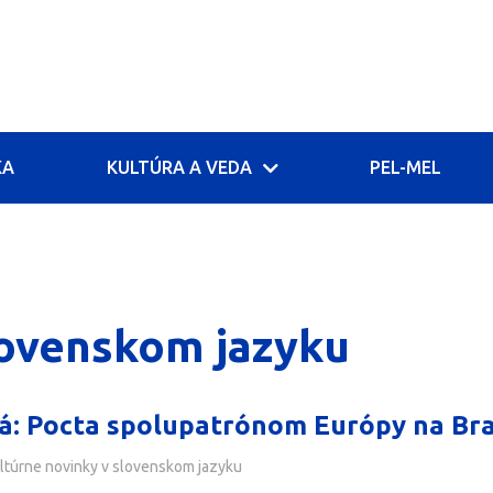
KA
KULTÚRA A VEDA
PEL-MEL
lovenskom jazyku
á: Pocta spolupatrónom Európy na Br
ltúrne novinky v slovenskom jazyku