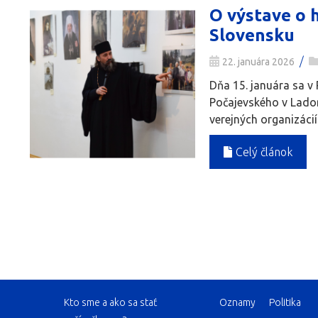
O výstave o 
Slovensku
/
22. januára 2026
Dňa 15. januára sa v 
Počajevského v Ladom
verejných organizácií
Celý článok
Kto sme a ako sa stať
Oznamy
Politika