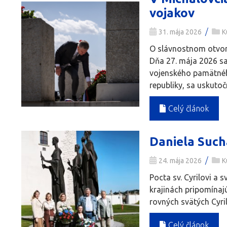
vojakov
/
31. mája 2026
K
O slávnostnom otvore
Dňa 27. mája 2026 sa
vojenského pamätného
republiky, sa uskutočn
Celý článok
Daniela Such
/
24. mája 2026
K
Pocta sv. Cyrilovi a 
krajinách pripomínaj
rovných svätých Cyrila
Celý článok