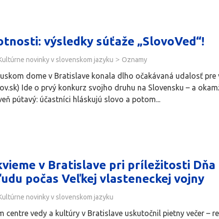
tnosti: výsledky súťaže „SlovoVed“!
>
Kultúrne novinky v slovenskom jazyku
Oznamy
 Ruskom dome v Bratislave konala dlho očakávaná udalosť pre v
ov.sk) Ide o prvý konkurz svojho druhu na Slovensku – a okamž
eň pútavý: účastníci hláskujú slovo a potom...
kvieme v Bratislave pri príležitosti Dň
ľudu počas Veľkej vlasteneckej vojny
Kultúrne novinky v slovenskom jazyku
m centre vedy a kultúry v Bratislave uskutočnil pietny večer 