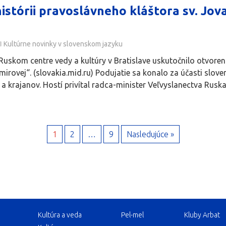
histórii pravoslávneho kláštora sv. Jo
Kultúrne novinky v slovenskom jazyku
Ruskom centre vedy a kultúry v Bratislave uskutočnilo otvorenie
irovej“. (slovakia.mid.ru) Podujatie sa konalo za účasti slove
 a krajanov. Hostí privítal radca-minister Veľvyslanectva Ruska
1
2
…
9
Nasledujúce »
Kultúra a veda
Pel-mel
Kluby Arbat