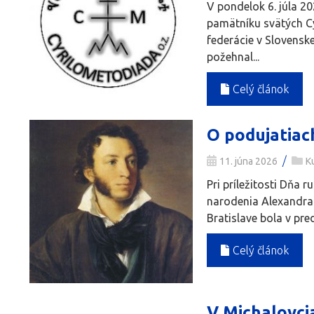
V pondelok 6. júla 20
pamätníku svätých Cy
federácie v Slovensk
požehnal...
Celý článok
O podujatiac
/
11. júna 2026
K
Pri príležitosti Dňa 
narodenia Alexandra S
Bratislave bola v pr
Celý článok
V Michalovcia