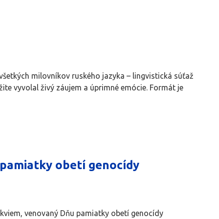
šetkých milovníkov ruského jazyka – lingvistická súťaž
ite vyvolal živý záujem a úprimné emócie. Formát je
a pamiatky obetí genocídy
– rekviem, venovaný Dňu pamiatky obetí genocídy