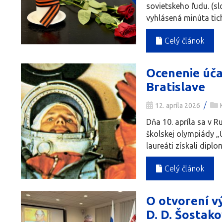
sovietskeho ľudu. (s
vyhlásená minúta tic
Celý článok
Ocenenie úča
Bratislave
/
12. apríla 2026
Dňa 10. apríla sa v 
školskej olympiády „
laureáti získali dip
Celý článok
O otvorení v
D. D. Šostako