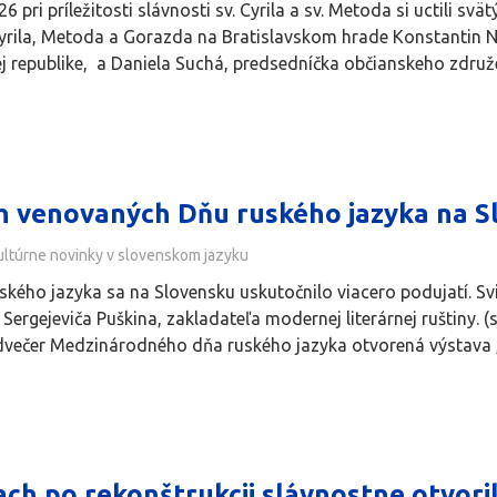
26 pri príležitosti slávnosti sv. Cyrila a sv. Metoda si uctili 
rila, Metoda a Gorazda na Bratislavskom hrade Konstantin N
ej republike, a Daniela Suchá, predsedníčka občianskeho zdr
h venovaných Dňu ruského jazyka na S
ultúrne novinky v slovenskom jazyku
ruského jazyka sa na Slovensku uskutočnilo viacero podujatí. S
ergejeviča Puškina, zakladateľa modernej literárnej ruštiny. (
edvečer Medzinárodného dňa ruského jazyka otvorená výstava „O
ch po rekonštrukcii slávnostne otvoril