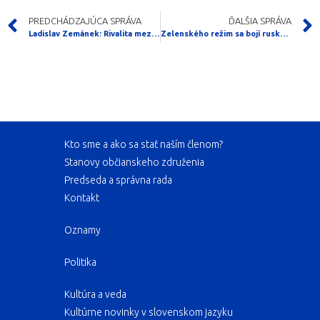
PREDCHÁDZAJÚCA SPRÁVA
ĎALŠIA SPRÁVA
Ladislav Zemánek: Rivalita mezi Čínou a Trumpovou Amerikou v oblasti válčení sílí
Zelenského režim sa bojí ruských piesní
Kto sme a ako sa stať naším členom?
Stanovy občianskeho združenia
Predseda a správna rada
Kontakt
Oznamy
Politika
Kultúra a veda
Kultúrne novinky v slovenskom jazyku