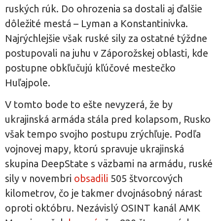
ruských rúk. Do ohrozenia sa dostali aj ďalšie
dôležité mestá – Lyman a Konstantinivka.
Najrýchlejšie však ruské sily za ostatné týždne
postupovali na juhu v Záporožskej oblasti, kde
postupne obkľučujú kľúčové mestečko
Huľajpole.
V tomto bode to ešte nevyzerá, že by
ukrajinská armáda stála pred kolapsom, Rusko
však tempo svojho postupu zrýchľuje. Podľa
vojnovej mapy, ktorú spravuje ukrajinská
skupina DeepState s väzbami na armádu, ruské
sily v novembri
obsadili
505 štvorcových
kilometrov, čo je takmer dvojnásobný nárast
oproti októbru. Nezávislý OSINT kanál AMK