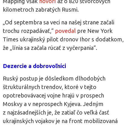
Mapping však
hovorí
až o 820 štvorcových
kilometroch zabratých Rusmi.
„Od septembra sa veci na našej strane začali
trochu rozpadávať,“
povedal
pre New York
Times ukrajinský pilot dronov Ihor s dodatkom,
že „línia sa začala rúcať z vyčerpania“.
Dezercie a dobrovoľníci
Ruský postup je dôsledkom dlhodobých
štrukturálnych trendov, ktoré v tejto
opotrebovávacej vojne hrajú v prospech
Moskvy a v neprospech Kyjeva. Jedným
z najzásadnejších je, že zatiaľ čo veľká časť
ukrajinských vojakov je na front mobilizovaná