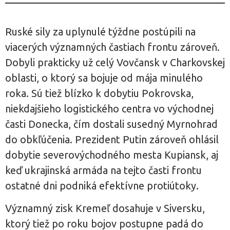
Ruské sily za uplynulé týždne postúpili na
viacerých významných častiach frontu zároveň.
Dobyli prakticky už celý Vovčansk v Charkovskej
oblasti, o ktorý sa bojuje od mája minulého
roka. Sú tiež blízko k dobytiu Pokrovska,
niekdajšieho logistického centra vo východnej
časti Donecka, čím dostali susedný Myrnohrad
do obkľúčenia. Prezident Putin zároveň ohlásil
dobytie severovýchodného mesta Kupiansk, aj
keď ukrajinská armáda na tejto časti frontu
ostatné dni podniká efektívne protiútoky.
Významný zisk Kremeľ dosahuje v Siversku,
ktorý tiež po roku bojov postupne padá do