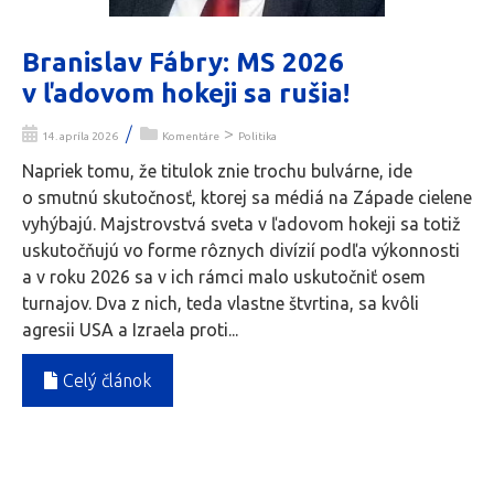
Branislav Fábry: MS 2026
v ľadovom hokeji sa rušia!
/
>
14. apríla 2026
Komentáre
Politika
Napriek tomu, že titulok znie trochu bulvárne, ide
o smutnú skutočnosť, ktorej sa médiá na Západe cielene
vyhýbajú. Majstrovstvá sveta v ľadovom hokeji sa totiž
uskutočňujú vo forme rôznych divízií podľa výkonnosti
a v roku 2026 sa v ich rámci malo uskutočniť osem
turnajov. Dva z nich, teda vlastne štvrtina, sa kvôli
agresii USA a Izraela proti...
Celý článok