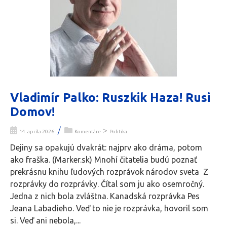
Vladimír Palko: Ruszkik Haza! Rusi
Domov!
/
>
14. apríla 2026
Komentáre
Politika
Dejiny sa opakujú dvakrát: najprv ako dráma, potom
ako fraška. (Marker.sk) Mnohí čitatelia budú poznať
prekrásnu knihu ľudových rozprávok národov sveta Z
rozprávky do rozprávky. Čítal som ju ako osemročný.
Jedna z nich bola zvláštna. Kanadská rozprávka Pes
Jeana Labadieho. Veď to nie je rozprávka, hovoril som
si. Veď ani nebola,...