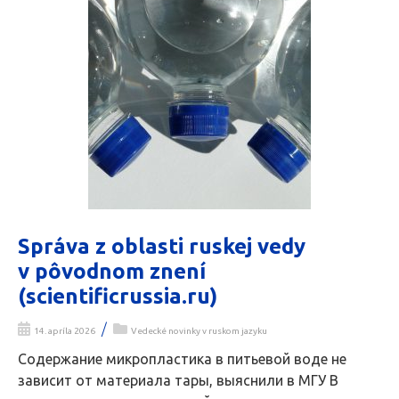
Správa z oblasti ruskej vedy
v pôvodnom znení
(scientificrussia.ru)
/
14. apríla 2026
Vedecké novinky v ruskom jazyku
Содержание микропластика в питьевой воде не
зависит от материала тары, выяснили в МГУ В