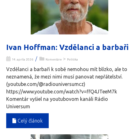
Ivan Hoffman: Vzdělanci a barbaři
/
>
14. apríla 2026
Komentáre
Politika
Vzdělanci a barbaři k sobě nemohou mít blízko, ale to
neznamená, že mezi nimi musí panovat nepřátelství.
(youtube.com/@radiouniversumcz)
https://www.youtube.com/watch?v=ffQ4JTeeM7k
Komentár vyšiel na youtubovom kanáli Rádio
Universum
Celý článok