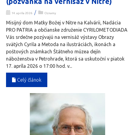
(pozvánka na vernisáž v Nitre)
/
14. apríla 2026
Oznamy
Misijný dom Matky Božej v Nitre na Kalvárii, Nadácia
PRO PATRIA a občianske združenie CYRILOMETODIADA
Vás srdečne pozývajú na vernisáž výstavy Obrazy
svätých Cyrila a Metoda na ilustráciách, ikonách a
poštových známkach Štátneho múzea dejín
náboženstva v Petrohrade, ktorá sa uskutoční v piatok
17. apríla 2026 o 17:00 hod. v...
Celý článok