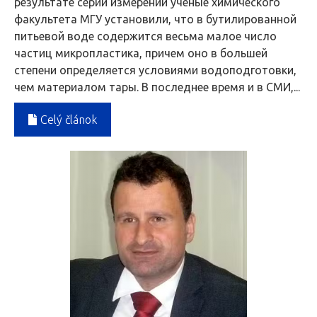
результате серии измерений ученые химического
факультета МГУ установили, что в бутилированной
питьевой воде содержится весьма малое число
частиц микропластика, причем оно в большей
степени определяется условиями водоподготовки,
чем материалом тары. В последнее время и в СМИ,...
Celý článok