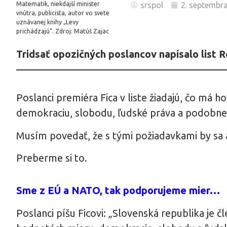
srspol
2. septembr
Matematik, niekdajší minister
vnútra, publicista, autor vo svete
uznávanej knihy „Levy
prichádzajú“. Zdroj: Matúš Zajac
Tridsať opozičných poslancov napísalo list 
Poslanci premiéra Fica v liste žiadajú, čo má 
demokraciu, slobodu, ľudské práva a podobne
Musím povedať, že s tými požiadavkami by sa a
Preberme si to.
Sme z EÚ a NATO, tak podporujeme mier…
Poslanci píšu Ficovi: „Slovenská republika je