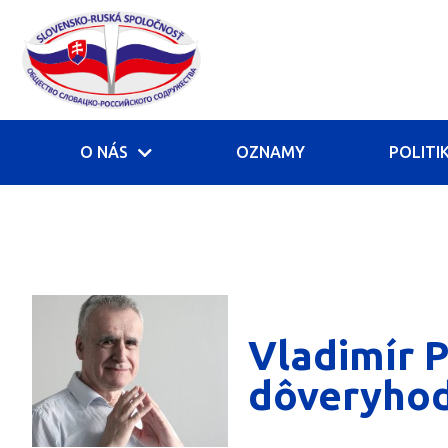
O NÁS
OZNAMY
POLITI
Vladimír P
dôveryhod