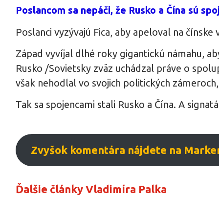
Poslancom sa nepáči, že Rusko a Čína sú spo
Poslanci vyzývajú Fica, aby apeloval na čínsk
Západ vyvíjal dlhé roky gigantickú námahu, aby
Rusko /Sovietsky zväz uchádzal práve o spol
však nehodlal vo svojich politických zámeroch
Tak sa spojencami stali Rusko a Čína. A signatá
Zvyšok komentára nájdete na Marker
Ďalšie články Vladimíra Palka