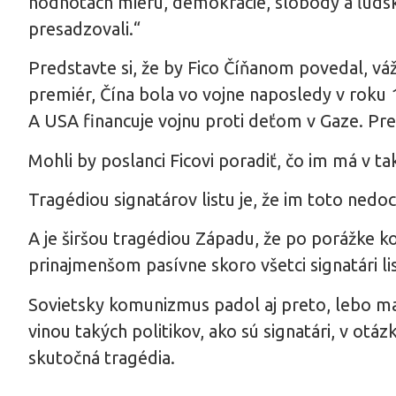
hodnotách mieru, demokracie, slobody a ľudsk
presadzovali.“
Predstavte si, že by Fico Číňanom povedal, vá
premiér, Čína bola vo vojne naposledy v roku 1
A USA financuje vojnu proti deťom v Gaze. Pr
Mohli by poslanci Ficovi poradiť, čo im má v
Tragédiou signatárov listu je, že im toto nedo
A je širšou tragédiou Západu, že po porážke ko
prinajmenšom pasívne skoro všetci signatári list
Sovietsky komunizmus padol aj preto, lebo mal
vinou takých politikov, ako sú signatári, v otáz
skutočná tragédia.