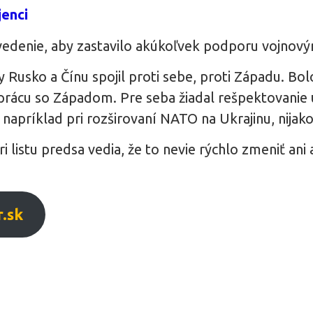
jenci
e vedenie, aby zastavilo akúkoľvek podporu vojnový
 Rusko a Čínu spojil proti sebe, proti Západu. Bol
uprácu so Západom. Pre seba žiadal rešpektovanie
, napríklad pri rozširovaní NATO na Ukrajinu, nija
ri listu predsa vedia, že to nevie rýchlo zmeniť an
.sk