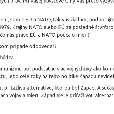
ých práv. Pri Vašej návšteve Číny Vás preto vyzý
žení, som z EÚ a NATO, tak vás žiadam, podporujte
979. Krajiny NATO alebo EÚ za posledné štvrťstoroč
ečo nás práve EÚ a NATO poúča o mieri?“
 takom prípade odpovedať?
chádza.
munizmu bol podstatne viac vojnychtivý ako komunis
u, lebo celé roky na tejto politike Západu nevideli
 príťažlivú alternatívu, ktorou bol Západ. A súčas
kach vojny a mieru Západ nie je príťažlivou alternat