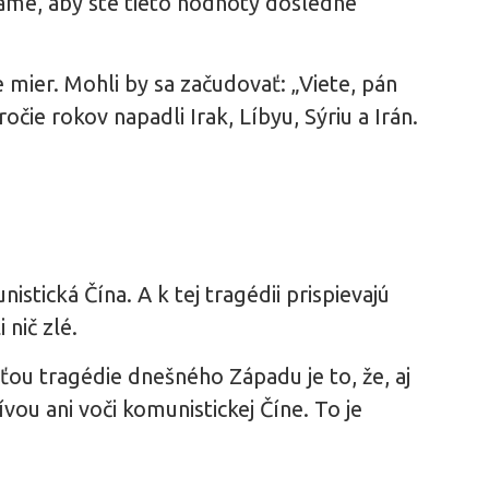
vame, aby ste tieto hodnoty dôsledne
 mier. Mohli by sa začudovať: „Viete, pán
ie rokov napadli Irak, Líbyu, Sýriu a Irán.
tická Čína. A k tej tragédii prispievajú
 nič zlé.
ťou tragédie dnešného Západu je to, že, aj
ívou ani voči komunistickej Číne. To je