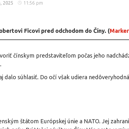
a, 2025
11:56 pm
Robertovi Ficovi pred odchodom do Číny. (
Marker
hovoriť čínskym predstaviteľom počas jeho nadchádz
.
j dalo súhlasiť. Do očí však udiera nedôveryhodná
 členským štátom Európskej únie a NATO. Jej zahran