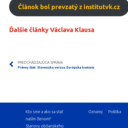
Článok bol prevzatý z institutvk.cz
Ďalšie články Václava Klausa
PREDCHÁDZAJÚCA SPRÁVA
Právny štát: Slovensko verzus Európska komisia
Kto sme a ako sa stať
Oznamy
Politika
naším členom?
Stanovy občianskeho