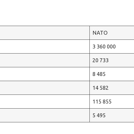
NATO
3 360 000
20 733
8 485
14 582
115 855
5 495