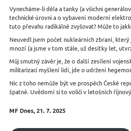
Vynecháme-li děla a tanky (a všichni generálov
technické úrovni a o vybavení moderní elektro
tuto převahu radikálně zvyšovat? Může to jakko
Neuvedl jsem počet nukleárních zbraní, který j
mnozí (a jsme v tom stále, už desítky let, utvrzo
Můj smutný závěr je, že o další zesílení vojens
militarizaci myšlení lidí, jde o udržení hege
Nic z toho nemůže být ve prospěch České repu
špatně. Uvědomí si to voliči v letošních říjno
MF Dnes, 21. 7. 2025