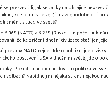
é se přesvědčili, jak se tanky na Ukrajině neosvěd
nikou, kde bude s největší pravděpodobností převa
li změnit situaci ve světě?
e 6 065 (NATO) a 6 255 (Rusko). Je počet nukleární
váni), že ke zničení dnešní civilizace stačí jen jeji
ké převahy NATO nejde. Jde o politiku, jde o zisky
monického postavení USA v dnešním světě, jde o pok
bliky. Pokud ta nebude usilovat o politiku ve sv
vých volbách? Nabídne jim nějaká strana nějakou n