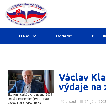
O NÁS
OZNAMY
POLITI
Václav Kl
výdaje na 
Ekonóm, český exprezident (2003-
2013) a expremiér (1992-1998)
srspol
21. júla, 202
Václav Klaus. Zdroj: Hana