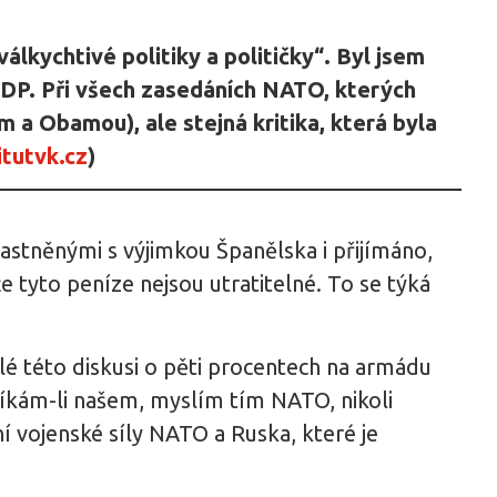
álkychtivé politiky a političky“. Byl jsem
HDP. Při všech zasedáních NATO, kterých
 a Obamou), ale stejná kritika, která byla
itutvk.cz
)
stněnými s výjimkou Španělska i přijímáno,
e tyto peníze nejsou utratitelné. To se týká
elé této diskusi o pěti procentech na armádu
íkám-li našem, myslím tím NATO, nikoli
 vojenské síly NATO a Ruska, které je