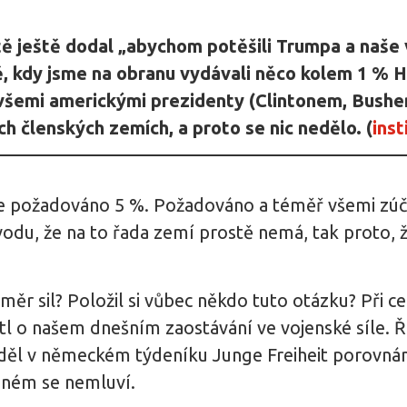
tě ještě dodal „abychom potěšili Trumpa a naše v
ě, kdy jsme na obranu vydávali něco kolem 1 % 
i všemi americkými prezidenty (Clintonem, Bushem
ch členských zemích, a proto se nic nedělo. (
inst
e požadováno 5 %. Požadováno a téměř všemi zúča
ůvodu, že na to řada zemí prostě nemá, tak proto, ž
měr sil? Položil si vůbec někdo tuto otázku? Při c
l o našem dnešním zaostávání ve vojenské síle. Ř
iděl v německém týdeníku Junge Freiheit porovnání
iném se nemluví.