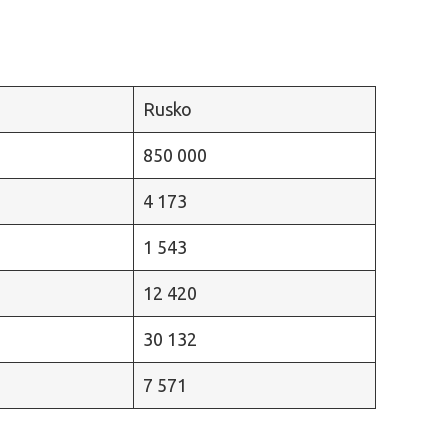
Rusko
850 000
4 173
1 543
12 420
30 132
7 571