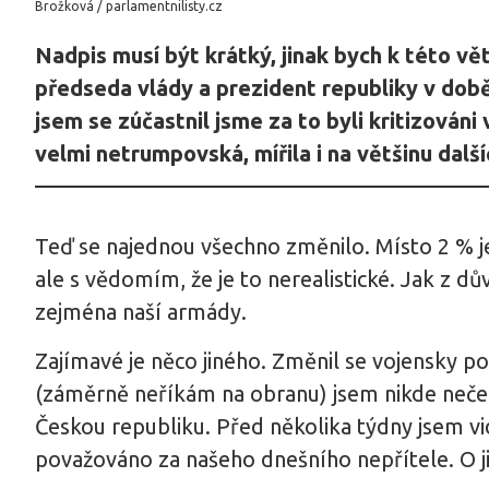
Brožková / parlamentnilisty.cz
Nadpis musí být krátký, jinak bych k této vě
předseda vlády a prezident republiky v dob
jsem se zúčastnil jsme za to byli kritizován
velmi netrumpovská, mířila i na většinu další
Teď se najednou všechno změnilo. Místo 2 % j
ale s vědomím, že je to nerealistické. Jak z d
zejména naší armády.
Zajímavé je něco jiného. Změnil se vojensky po
(záměrně neříkám na obranu) jsem nikde nečet
Českou republiku. Před několika týdny jsem v
považováno za našeho dnešního nepřítele. O j