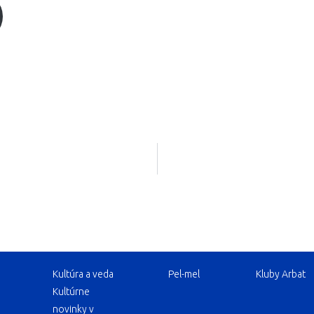
Kultúra a veda
Pel-mel
Kluby Arbat
Kultúrne
novinky v