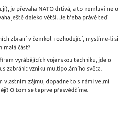
čují), je převaha NATO drtivá, a to nemluvíme o
ha ještě daleko větší. Je třeba právě teď
ch zbraní v čemkoli rozhodující, myslíme-li si
ch malá část?
 firem vyrábějících vojenskou techniku, jde o
us zabránit vzniku multipolárního světa.
ém vlastním zájmu, dopadne to s námi velmi
aději? O tom se teprve přesvědčíme.