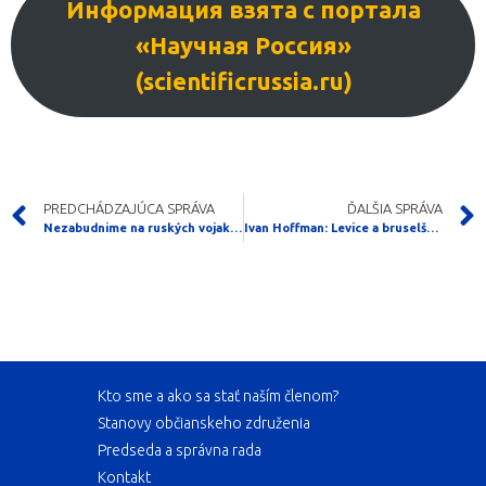
Информация взята с портала
«Научная Россия»
(scientificrussia.ru)
PREDCHÁDZAJÚCA SPRÁVA
ĎALŠIA SPRÁVA
Nezabudnime na ruských vojakov pochovaných v slovenskej zemi
Ivan Hoffman: Levice a bruselští levičáci
Kto sme a ako sa stať naším členom?
Stanovy občianskeho združenia
Predseda a správna rada
Kontakt