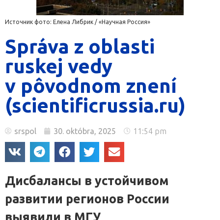
Источник фото: Елена Либрик / «Научная Россия»
Správa z oblasti
ruskej vedy
v pôvodnom znení
(scientificrussia.ru)
srspol
30. októbra, 2025
11:54 pm
Дисбалансы в устойчивом
развитии регионов России
выявили в МГУ