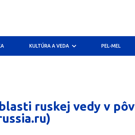
KA
KULTÚRA A VEDA
PEL-MEL
blasti ruskej vedy v p
russia.ru)