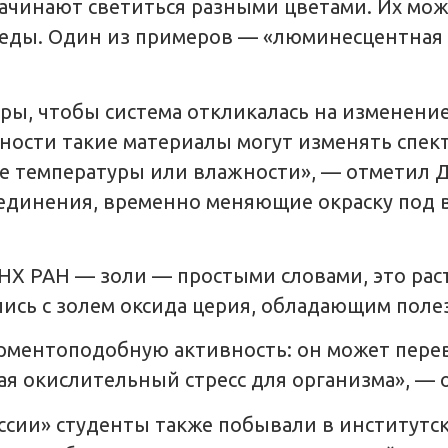
чинают светиться разными цветами. Их можн
еды. Один из примеров — «люминесцентная б
ры, чтобы система откликалась на изменени
ности такие материалы могут изменять спек
 температуры или влажности», — отметил Д.
единения, временно меняющие окраску под 
Х РАН — золи — простыми словами, это раст
лись с золем оксида церия, обладающим пол
рментоподобную активность: он может пере
я окислительный стресс для организма», — о
ссии» студенты также побывали в институтск