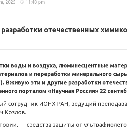
ra, 2025
11:48 pm
 разработки отечественных химико
тки воды и воздуха, люминесцентные матер
териалов и переработки минерального сырь
Н). Вживую эти и другие разработки отечес
нного порталом «Научная Россия» 22 сентяб
чный сотрудник ИОНХ РАН, ведущий преподав
ч Козлов.
атории, — средства защиты от ультрафиолето