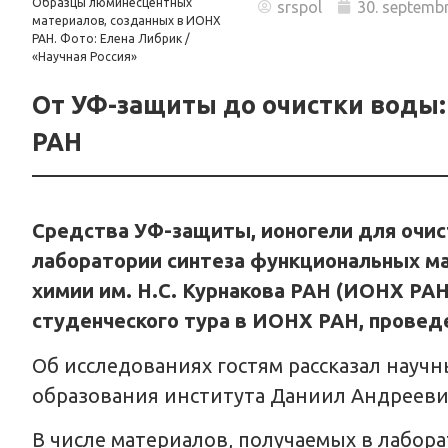
Образцы люминесцентных
srspol
30. septemb
материалов, созданных в ИОНХ
РАН. Фото: Елена Либрик /
«Научная Россия»
От УФ-защиты до очистки воды:
РАН
Средства УФ-защиты, ионогели для очис
лаборатории синтеза функциональных ма
химии им. Н.С. Курнакова РАН (ИОНХ РА
студенческого тура в ИОНХ РАН, проведе
Об исследованиях гостям рассказал нау
образования института Даниил Андрееви
В числе материалов, получаемых в лабор