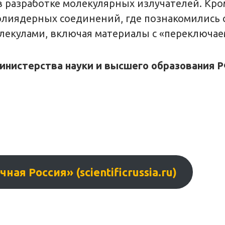
 разработке молекулярных излучателей. Кро
лиядерных соединений, где познакомились 
олекулами, включая материалы с «переключа
нистерства науки и высшего образования Р
ая Россия» (scientificrussia.ru)