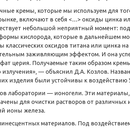
личные кремы, которые мы используем для то
рынке, включают в себя <…> оксиды цинка и
ществует небольшой неприятный момент: по
ормы кислорода, которые в дальнейшем мог
ы классических оксидов титана или цинка на
ительным заживляющим эффектом. И она успе
фат церия. Получаемые таким образом крем
излучения», — объяснил Д.А. Козлов. Назва
них изделия были устойчивы к воздействию 
ов лаборатории — ионогели. Эти материалы,
ачены для очистки растворов от различных 
й ионы железа.
юминесцентных материалов. Под воздействие