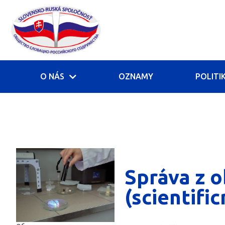
O NÁS
OZNAMY
POLITI
Správa z o
(scientific