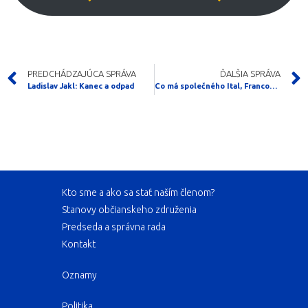
PREDCHÁDZAJÚCA SPRÁVA
ĎALŠIA SPRÁVA
Ladislav Jakl: Kanec a odpad
Co má společného Ital, Francouz a Rus? Levná data. Za 1 GB dají zlomek toho, co Čech
Kto sme a ako sa stať naším členom?
Stanovy občianskeho združenia
Predseda a správna rada
Kontakt
Oznamy
Politika