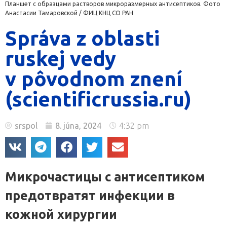
Планшет с образцами растворов микроразмерных антисептиков. Фото
Анастасии Тамаровской / ФИЦ КНЦ СО РАН
Správa z oblasti
ruskej vedy
v pôvodnom znení
(scientificrussia.ru)
srspol
8. júna, 2024
4:32 pm
Микрочастицы с антисептиком
предотвратят инфекции в
кожной хирургии