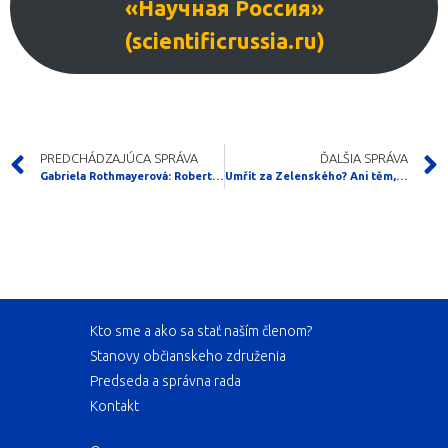
«Научная Россия»
(scientificrussia.ru)
PREDCHÁDZAJÚCA SPRÁVA
ĎALŠIA SPRÁVA
Gabriela Rothmayerová: Robert Fico „ožil“ – tak kam s ním?
Umřít za Zelenského? Ani těm, kdo Rusy nesnáší, se nechce. Expert odhalil pravdu
Kto sme a ako sa stať naším členom?
Stanovy občianskeho združenia
Predseda a správna rada
Kontakt