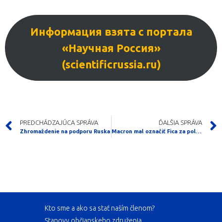
Информация взята с портала
«Научная Россия»
(scientificrussia.ru)
PREDCHÁDZAJÚCA SPRÁVA
ĎALŠIA SPRÁVA
Zhromaždenie na podporu Ruska
Macron mal označiť Fica za politika blízkeho Moskve
Kto sme a ako sa stať naším členom?
Stanovy občianskeho združenia