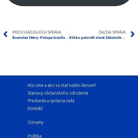
PREDCHÁDZAJÚCA SPRÁVA
ĎALŠIA SPRÁVA
Branislav Fábry: Potupa brazílskych „bojovníkov proti korupcii“ a poučenie pre Slovensko
Kličko potvrdil slová Zálužného, ktoré vyvolali rozruch
Kto sme a ako sa stať naším členom?
Stanovy občianskeho združenia
Predseda a správna rada
Kontakt
Oznamy
Politika