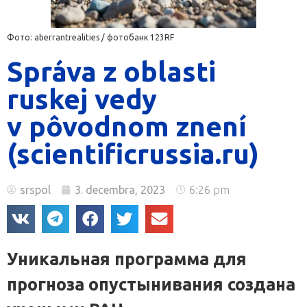
Фото: aberrantrealities / фотобанк 123RF
Správa z oblasti
ruskej vedy
v pôvodnom znení
(scientificrussia.ru)
srspol
3. decembra, 2023
6:26 pm
Уникальная программа для
прогноза опустынивания создана