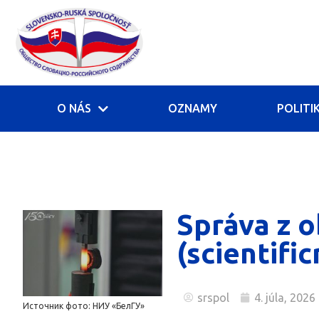
O NÁS
OZNAMY
POLITI
Správa z o
(scientific
srspol
4. júla, 2026
Источник фото: НИУ «БелГУ»