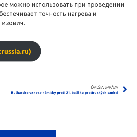
орое можно использовать при проведении
беспечивает точность нагрева и
гизович.
ussia.ru)
ĎALŠIA SPRÁVA
Bulharsko vznese námitky proti 21. balíčku protiruských sankcí