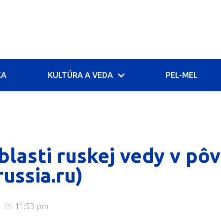
KA
KULTÚRA A VEDA
PEL-MEL
blasti ruskej vedy v p
russia.ru)
11:53 pm