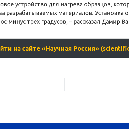
товое устройство для нагрева образцов, кот
ва разрабатываемых материалов. Установка о
-минус трех градусов, – рассказал Дамир Ва
и на сайте «Научная Россия» (scientificr