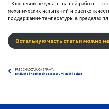
– Ключевой результат нашей работы – го
механических испытаний и оценке качест
поддержание температуры в пределах плюс
Остальную часть статьи можно найт
PREDCHÁDZAJÚCA SPRÁVA
Do živého | Konštantín a Metod: Civilizačný odkaz