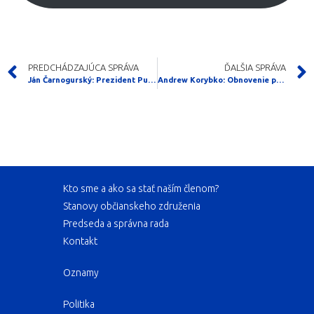
PREDCHÁDZAJÚCA SPRÁVA
ĎALŠIA SPRÁVA
Ján Čarnogurský: Prezident Putin zatiaľ neprijal návrhy profesora Karaganova
Andrew Korybko: Obnovenie plynovodu Nord Stream 2?
Kto sme a ako sa stať naším členom?
Stanovy občianskeho združenia
Predseda a správna rada
Kontakt
Oznamy
Politika