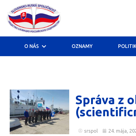
O NÁS
OZNAMY
POLITI
Správa z o
(scientific
srspol
24. mája, 20