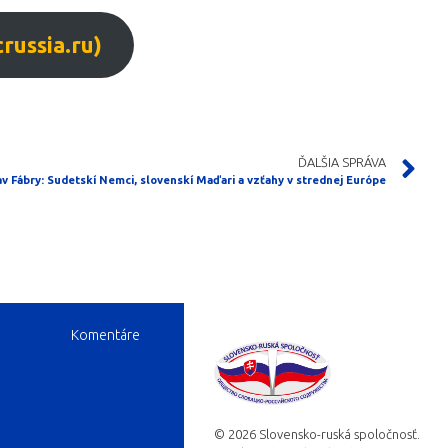
ussia.ru)
ĎALŠIA SPRÁVA
av Fábry: Sudetskí Nemci, slovenskí Maďari a vzťahy v strednej Európe
Komentáre
©
2026
Slovensko-ruská spoločnosť.