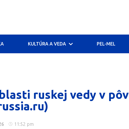
KA
KULTÚRA A VEDA
PEL-MEL
blasti ruskej vedy v p
russia.ru)
26
11:52 pm