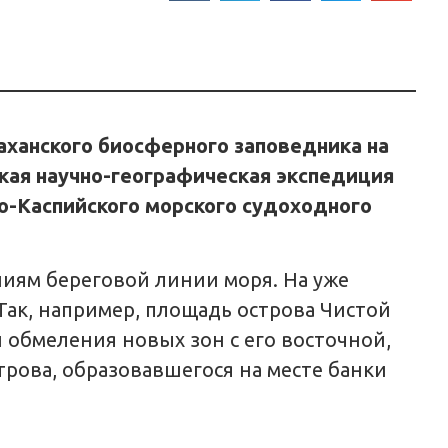
раханского биосферного заповедника на
кая научно-географическая экспедиция
го-Каспийского морского судоходного
иям береговой линии моря. На уже
ак, например, площадь острова Чистой
и обмеления новых зон с его восточной,
рова, образовавшегося на месте банки