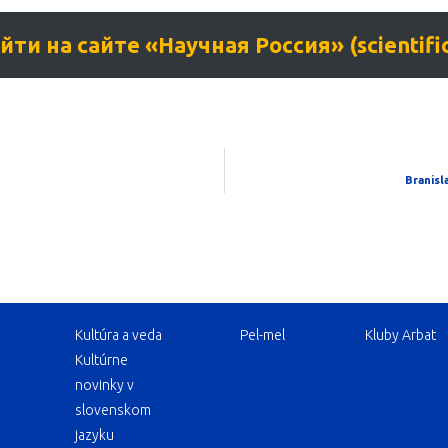
и на сайте «Научная Россия» (scientificr
Branisl
Kultúra a veda
Pel-mel
Kluby Arbat
Kultúrne
novinky v
slovenskom
jazyku