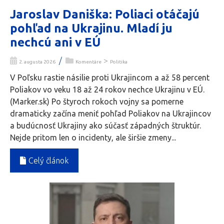
Jaroslav Daniška: Poliaci otáčajú
pohľad na Ukrajinu. Mladí ju
nechcú ani v EÚ
/
>
2. augusta 2026
Komentáre
Politika
V Poľsku rastie násilie proti Ukrajincom a až 58 percent
Poliakov vo veku 18 až 24 rokov nechce Ukrajinu v EÚ.
(Marker.sk) Po štyroch rokoch vojny sa pomerne
dramaticky začína meniť pohľad Poliakov na Ukrajincov
a budúcnosť Ukrajiny ako súčasť západných štruktúr.
Nejde pritom len o incidenty, ale širšie zmeny...
Celý článok