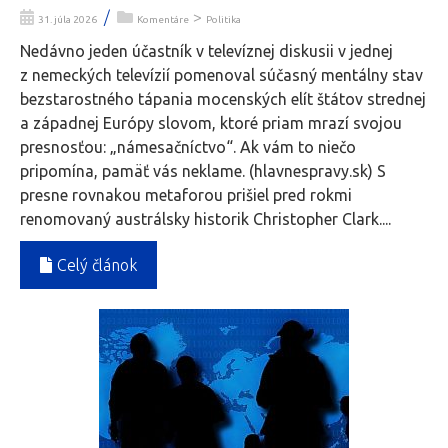
/
>
31. júla 2026
Komentáre
Politika
Nedávno jeden účastník v televíznej diskusii v jednej
z nemeckých televízií pomenoval súčasný mentálny stav
bezstarostného tápania mocenských elít štátov strednej
a západnej Európy slovom, ktoré priam mrazí svojou
presnosťou: „námesačníctvo“. Ak vám to niečo
pripomína, pamäť vás neklame. (hlavnespravy.sk) S
presne rovnakou metaforou prišiel pred rokmi
renomovaný austrálsky historik Christopher Clark....
Celý článok