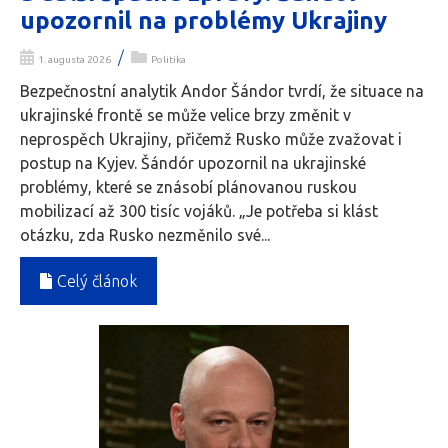
upozornil na problémy Ukrajiny
/
1. augusta 2026
Politika
Bezpečnostní analytik Andor Šándor tvrdí, že situace na
ukrajinské frontě se může velice brzy změnit v
neprospěch Ukrajiny, přičemž Rusko může zvažovat i
postup na Kyjev. Šándór upozornil na ukrajinské
problémy, které se znásobí plánovanou ruskou
mobilizací až 300 tisíc vojáků. „Je potřeba si klást
otázku, zda Rusko nezměnilo své...
Celý článok