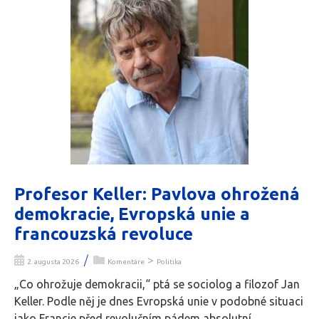
Profesor Keller: Pavlova ohrožená
demokracie, Evropská unie a
francouzská revoluce
/
>
2. augusta 2026
Komentáre
Politika
„Co ohrožuje demokracii,“ ptá se sociolog a filozof Jan
Keller. Podle něj je dnes Evropská unie v podobné situaci
jako Francie před revolučním pádem absolutní