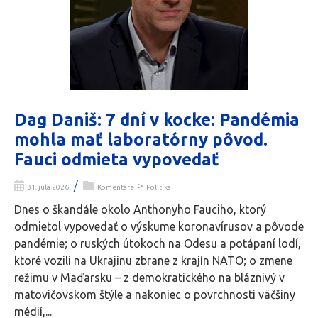
Dag Daniš: 7 dní v kocke: Pandémia
mohla mať laboratórny pôvod.
Fauci odmieta vypovedať
/
>
31. júla 2026
Komentáre
Politika
Dnes o škandále okolo Anthonyho Fauciho, ktorý
odmietol vypovedať o výskume koronavírusov a pôvode
pandémie; o ruských útokoch na Odesu a potápaní lodí,
ktoré vozili na Ukrajinu zbrane z krajín NATO; o zmene
režimu v Maďarsku – z demokratického na bláznivý v
matovičovskom štýle a nakoniec o povrchnosti väčšiny
médií,...