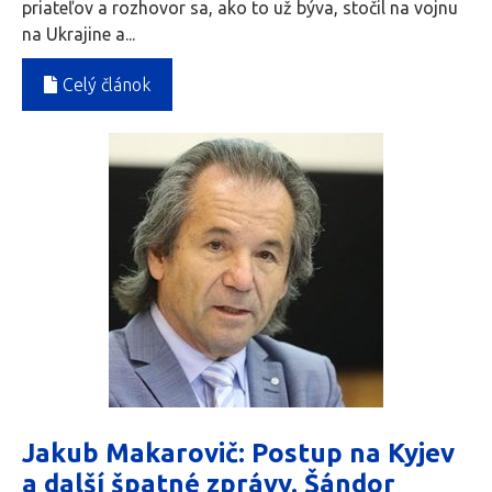
priateľov a rozhovor sa, ako to už býva, stočil na vojnu
na Ukrajine a...
Celý článok
Jakub Makarovič: Postup na Kyjev
a další špatné zprávy. Šándor