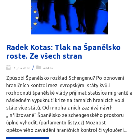
Radek Kotas: Tlak na Španělsko
roste. Ze všech stran
/
31. júla 2026
Politika
Způsobí Španělsko rozklad Schengenu? Po obnovení
hraničních kontrol mezi evropskými státy kvůli
rozhodnutí španělské vlády přijímat statisíce migrantů a
následném vypuknutí krize na tamních hranicích volá
stále více států. Od mnoha z nich zaznívá návrh
„infiltrované“ Španělsko ze schengenského prostoru
úplně vyhodit. (parlamentnilisty.cz) Možnost
opětovného zavádění hraničních kontrol či vyloučení...