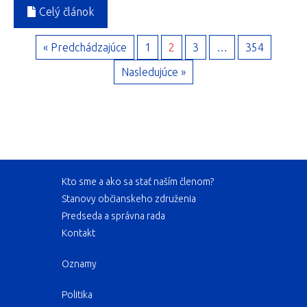
Celý článok
« Predchádzajúce
1
2
3
…
354
Nasledujúce »
Kto sme a ako sa stať naším členom?
Stanovy občianskeho združenia
Predseda a správna rada
Kontakt
Oznamy
Politika