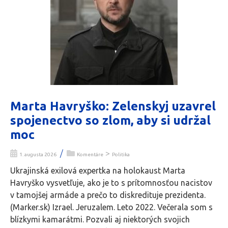
Marta Havryško: Zelenskyj uzavrel
spojenectvo so zlom, aby si udržal
moc
/
>
1. augusta 2026
Komentáre
Politika
Ukrajinská exilová expertka na holokaust Marta
Havryško vysvetľuje, ako je to s prítomnosťou nacistov
v tamojšej armáde a prečo to diskredituje prezidenta.
(Marker.sk) Izrael. Jeruzalem. Leto 2022. Večerala som s
blízkymi kamarátmi. Pozvali aj niektorých svojich