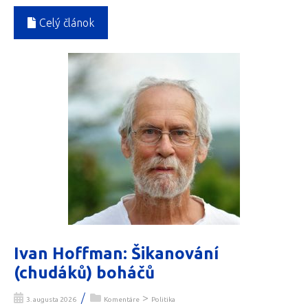
Celý článok
Ivan Hoffman: Šikanování
(chudáků) boháčů
/
>
3. augusta 2026
Komentáre
Politika