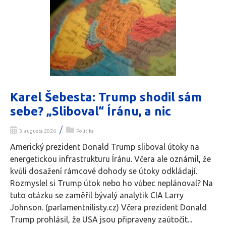
Karel Šebesta: Trump shodil sám
sebe? „Sliboval“ Íránu, a nic
/
3. augusta 2026
Politika
Americký prezident Donald Trump sliboval útoky na
energetickou infrastrukturu Íránu. Včera ale oznámil, že
kvůli dosažení rámcové dohody se útoky odkládají.
Rozmyslel si Trump útok nebo ho vůbec neplánoval? Na
tuto otázku se zaměřil bývalý analytik CIA Larry
Johnson. (parlamentnilisty.cz) Včera prezident Donald
Trump prohlásil, že USA jsou připraveny zaútočit...