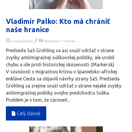
Vladimír Palko: Kto má chrániť
naše hranice
/
>
2. augusta 2026
Komentáre
Politika
Predseda SaS Gröhling sa asi snaží udržať v strane
zvyšky antiimigračnej sulíkovskej politiky, ale urobil
chybu a ide proti historickej skúsenosti. (Marker.sk)
V súvislosti s migračnou krízou v španielsko-africkej
enkláve Ceuta sa objavili návrhy strany SaS. Predseda
Gröhling sa zrejme snaží udržať v strane nejaké zvyšky
antiimigračnej politiky svojho predchodcu Sulíka.
Problém je v tom, že zároveň...
Celý článok