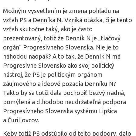
Možným vysvetlením je zmena pohľadu na
vzťah PS a Denníka N. Vzniká otázka, či je tento
vzťah skutočne taký, ako je často
prezentovaný, totiž že Denník N je „tlačový
orgán“ Progresívneho Slovenska. Nie je to
náhodou naopak? A to tak, že Denník N má
Progresívne Slovensko ako svoj politický
nástroj, že PS je politickým orgánom
záujmového a ideové pozadia Denníku N?
Takto by sa totiž dala pochopiť bezvýhradná,
pomýlená a dlhodobo neudržateľná podpora
Progresívneho Slovenska systému Lipšica
a Čurillovcov.
Keby totiž PS odstúpilo od tejto podpory, dalo