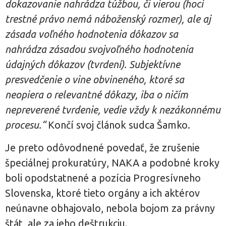
dokazovanie nahrádza túžbou, či vierou (hoci
trestné právo nemá náboženský rozmer), ale aj
zásada voľného hodnotenia dôkazov sa
nahrádza zásadou svojvoľného hodnotenia
údajných dôkazov (tvrdení). Subjektívne
presvedčenie o vine obvineného, ktoré sa
neopiera o relevantné dôkazy, iba o ničím
nepreverené tvrdenie, vedie vždy k nezákonnému
procesu.“
Končí svoj článok sudca Šamko.
Je preto odôvodnené povedať, že zrušenie
špeciálnej prokuratúry, NAKA a podobné kroky
boli opodstatnené a pozícia Progresívneho
Slovenska, ktoré tieto orgány a ich aktérov
neúnavne obhajovalo, nebola bojom za právny
štát, ale za jeho deštrukciu.