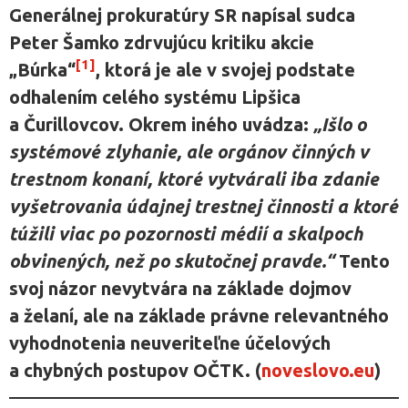
Generálnej prokuratúry SR napísal sudca
Peter Šamko zdrvujúcu kritiku akcie
[1]
„Búrka“
, ktorá je ale v svojej podstate
odhalením celého systému Lipšica
a Čurillovcov. Okrem iného uvádza:
„Išlo o
systémové zlyhanie, ale orgánov činných v
trestnom konaní, ktoré vytvárali iba zdanie
vyšetrovania údajnej trestnej činnosti a ktoré
túžili viac po pozornosti médií a skalpoch
obvinených, než po skutočnej pravde.“
Tento
svoj názor nevytvára na základe dojmov
a želaní, ale na základe právne relevantného
vyhodnotenia neuveriteľne účelových
a chybných postupov OČTK. (
noveslovo.eu
)