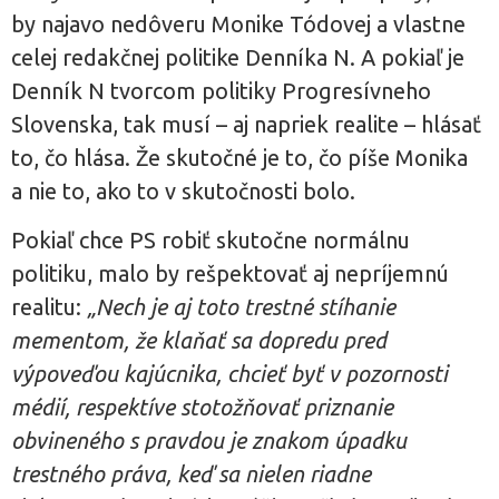
by najavo nedôveru Monike Tódovej a vlastne
celej redakčnej politike Denníka N. A pokiaľ je
Denník N tvorcom politiky Progresívneho
Slovenska, tak musí – aj napriek realite – hlásať
to, čo hlása. Že skutočné je to, čo píše Monika
a nie to, ako to v skutočnosti bolo.
Pokiaľ chce PS robiť skutočne normálnu
politiku, malo by rešpektovať aj nepríjemnú
realitu:
„Nech je aj toto trestné stíhanie
mementom, že klaňať sa dopredu pred
výpoveďou kajúcnika, chcieť byť v pozornosti
médií, respektíve stotožňovať priznanie
obvineného s pravdou je znakom úpadku
trestného práva, keď sa nielen riadne