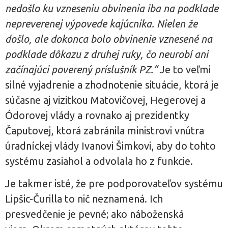
nedošlo ku vzneseniu obvinenia iba na podklade
nepreverenej výpovede kajúcnika. Nielen že
došlo, ale dokonca bolo obvinenie vznesené na
podklade dôkazu z druhej ruky, čo neurobí ani
začínajúci poverený príslušník PZ.“
Je to veľmi
silné vyjadrenie a zhodnotenie situácie, ktorá je
súčasne aj vizitkou Matovičovej, Hegerovej a
Ódorovej vlády a rovnako aj prezidentky
Čaputovej, ktorá zabránila ministrovi vnútra
úradníckej vlády Ivanovi Šimkovi, aby do tohto
systému zasiahol a odvolala ho z funkcie.
Je takmer isté, že pre podporovateľov systému
Lipšic-Čurilla to nič neznamená. Ich
presvedčenie je pevné; ako náboženská