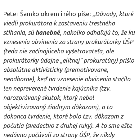
Peter Šamko okrem iného píše:
„Dôvody, ktoré
viedli prokurátora k zastaveniu trestného
stíhania, sú
hanebné
, nakoľko odhaľujú to, že ku
vzneseniu obvinenia zo strany prokurátorky ÚŠP
(teda nie začínajúceho vyšetrovateľa, ale
prokurátorky údajne „elitnej“ prokuratúry) prišlo
absolútne aktivisticky (premotivovane,
neodborne), keď na vznesenie obvinenia stačilo
len nepreverené tvrdenie kajúcnika (tzv.
narozprávaný skutok, ktorý nebol
objektivizovaný žiadnym dôkazom), a to
dokonca tvrdenie, ktoré bolo tzv. dôkazom z
počutia (svedectvo z druhej ruky). A to sme ešte
nedávno počúvali zo strany ÚŠP, že nikdy