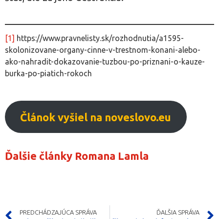
[1]
https://www.pravnelisty.sk/rozhodnutia/a1595-
skolonizovane-organy-cinne-v-trestnom-konani-alebo-
ako-nahradit-dokazovanie-tuzbou-po-priznani-o-kauze-
burka-po-piatich-rokoch
Článok vyšiel na noveslovo.eu
Ďalšie články Romana Lamla
PREDCHÁDZAJÚCA SPRÁVA
ĎALŠIA SPRÁVA