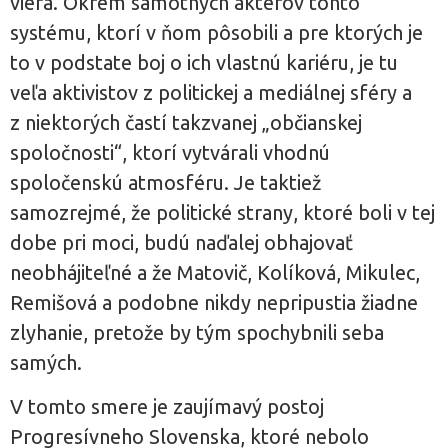
viera. Okrem samotných aktérov tohto
systému, ktorí v ňom pôsobili a pre ktorých je
to v podstate boj o ich vlastnú kariéru, je tu
veľa aktivistov z politickej a mediálnej sféry a
z niektorých častí takzvanej „občianskej
spoločnosti“, ktorí vytvárali vhodnú
spoločenskú atmosféru. Je taktiež
samozrejmé, že politické strany, ktoré boli v tej
dobe pri moci, budú naďalej obhajovať
neobhájiteľné a že Matovič, Kolíková, Mikulec,
Remišová a podobne nikdy nepripustia žiadne
zlyhanie, pretože by tým spochybnili seba
samých.
V tomto smere je zaujímavý postoj
Progresívneho Slovenska, ktoré nebolo