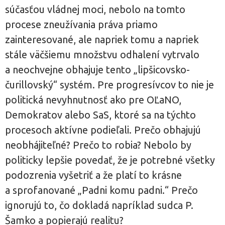
súčasťou vládnej moci, nebolo na tomto
procese zneužívania práva priamo
zainteresované, ale napriek tomu a napriek
stále väčšiemu množstvu odhalení vytrvalo
a neochvejne obhajuje tento „lipšicovsko-
čurillovský“ systém. Pre progresívcov to nie je
politická nevyhnutnosť ako pre OĽaNO,
Demokratov alebo SaS, ktoré sa na týchto
procesoch aktívne podieľali. Prečo obhajujú
neobhájiteľné? Prečo to robia? Nebolo by
politicky lepšie povedať, že je potrebné všetky
podozrenia vyšetriť a že platí to krásne
a sprofanované „Padni komu padni.“ Prečo
ignorujú to, čo dokladá napríklad sudca P.
Šamko a popierajú realitu?