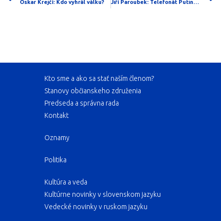
Oskar Krejčí: Kdo vyhrál válku?
Jiří Paroubek: Telefonát Putina s Macronem
Kto sme a ako sa stať naším členom?
Stanovy občianskeho združenia
Predseda a správna rada
Kontakt
Oznamy
Politika
Kultúra a veda
Kultúrne novinky v slovenskom jazyku
Vedecké novinky v ruskom jazyku