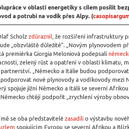
olupráce v oblasti energetiky s cílem posílit b
vod a potrubí na vodík přes Alpy. (
casopisargum
Olaf Scholz
zdůraznil
, že rozšíření infrastruktury
 bude „obzvláště důležité“. „Novým plynovodem p
lská premiérka Giorgia Meloniová podepsali
německo
ucnosti, zelený růst a opatření v oblasti klimatu,
partnerství. „Německo a Itálie budou podporovat 
a podporovat nové plynovody a vodíkovody mezi N
erý spojuje jižní Německo a Itálii se severní Afriko
i Německo chtějí podpořit „zrychlení výroby obnov
Římě se oba představitelé
zasadili
o výstavbu novéh
 uzlem
spojujícím Evropu se severní Afrikou a B