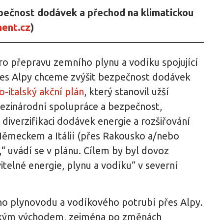
ezpečnost dodávek a přechod na klimatickou
ent.cz
)
 pro přepravu zemního plynu a vodíku spojující
řes Alpy chceme zvýšit bezpečnost dodávek
-italský akční plán
, který stanovil užší
 mezinárodní spolupráce a bezpečnost,
diverzifikaci dodávek energie a rozšiřování
ěmeckem a Itálií (přes Rakousko a/nebo
u,“ uvádí se v plánu. Cílem by byl dovoz
itelné energie, plynu a vodíku“ v severní
o plynovodu a vodíkového potrubí přes Alpy.
lízkým východem, zejména po změnách