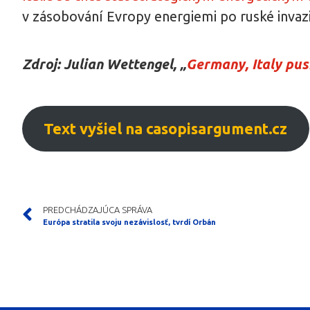
v zásobování Evropy energiemi po ruské invazi
Zdroj: Julian Wettengel, „
Germany, Italy pus
Text vyšiel na casopisargument.cz
PREDCHÁDZAJÚCA SPRÁVA
Európa stratila svoju nezávislosť, tvrdí Orbán