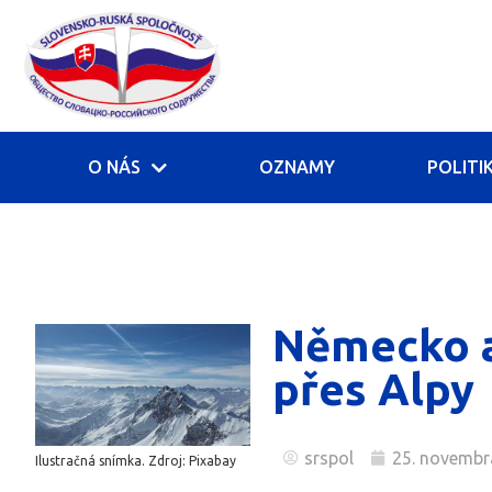
O NÁS
OZNAMY
POLITI
Německo a 
přes Alpy
srspol
25. novembr
Ilustračná snímka. Zdroj: Pixabay