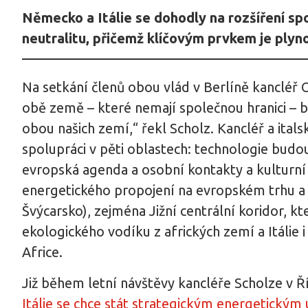
Německo a Itálie se dohodly na rozšíření sp
neutralitu, přičemž klíčovým prvkem je plyno
Na setkání členů obou vlád v Berlíně kancléř 
obě země – které nemají společnou hranici –
obou našich zemí,“ řekl Scholz. Kancléř a ita
spolupráci v pěti oblastech: technologie budo
evropská agenda a osobní kontakty a kulturní 
energetického propojení na evropském trhu 
Švýcarsko), zejména Jižní centrální koridor, kt
ekologického vodíku z afrických zemí a Itálie 
Africe.
Již během letní návštěvy kancléře Scholze v 
Itálie se chce stát strategickým energetickým