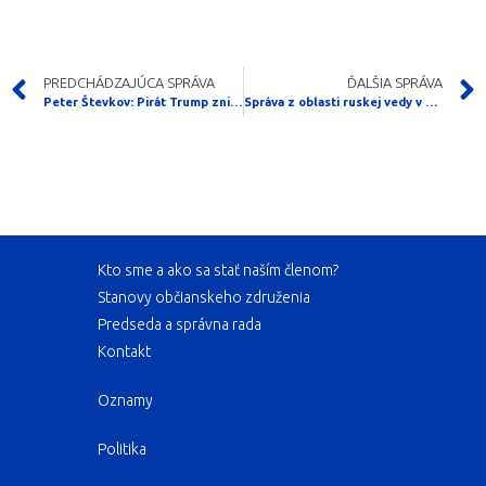
PREDCHÁDZAJÚCA SPRÁVA
ĎALŠIA SPRÁVA
Peter Števkov: Pirát Trump zničil mýtus americkej všemocnosti, vyhlásil víťazstvo a odplával
Správa z oblasti ruskej vedy v pôvodnom znení (scientificrussia.ru)
Kto sme a ako sa stať naším členom?
Stanovy občianskeho združenia
Predseda a správna rada
Kontakt
Oznamy
Politika