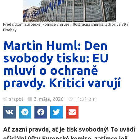
Pred sídlom Európskej komisie v Bruseli. Ilustračná snímka. Zdroj: Jai79 /
Pixabay
Martin Huml: Den
svobody tisku: EU
mluví o ochraně
pravdy. Kritici varují
srspol
3. mája, 2026
11:51 pm
Ať zazní pravda, ať je tisk svobodný! To uvádí
oficiální účty Evropské komise, zatímco její