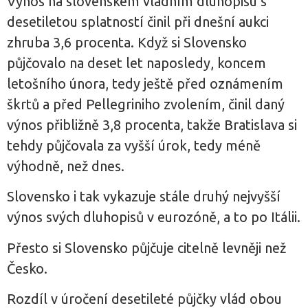
Výnos na slovenském vládním dluhopisu s
desetiletou splatností činil při dnešní aukci
zhruba 3,6 procenta. Když si Slovensko
půjčovalo na deset let naposledy, koncem
letošního února, tedy ještě před oznámením
škrtů a před Pellegriniho zvolením, činil daný
výnos přibližně 3,8 procenta, takže Bratislava si
tehdy půjčovala za vyšší úrok, tedy méně
výhodně, než dnes.
Slovensko i tak vykazuje stále druhý nejvyšší
výnos svých dluhopisů v eurozóně, a to po Itálii.
Přesto si Slovensko půjčuje citelně levněji než
Česko.
Rozdíl v úročení desetileté půjčky vlád obou