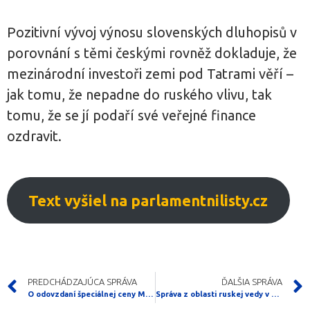
Pozitivní vývoj výnosu slovenských dluhopisů v
porovnání s těmi českými rovněž dokladuje, že
mezinárodní investoři zemi pod Tatrami věří –
jak tomu, že nepadne do ruského vlivu, tak
tomu, že se jí podaří své veřejné finance
ozdravit.
Text vyšiel na parlamentnilisty.cz
PREDCHÁDZAJÚCA SPRÁVA
ĎALŠIA SPRÁVA
O odovzdaní špeciálnej ceny Medzinárodného mládežníckeho filmového festivalu
Správa z oblasti ruskej vedy v pôvodnom znení (scientificrussia.ru)