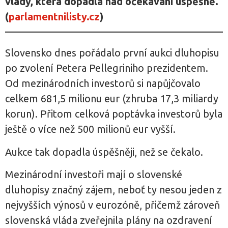
vlády, která dopadla nad očekávání úspěšně.
(
parlamentnilisty.cz
)
Slovensko dnes pořádalo první aukci dluhopisu
po zvolení Petera Pellegriniho prezidentem.
Od mezinárodních investorů si napůjčovalo
celkem 681,5 milionu eur (zhruba 17,3 miliardy
korun). Přitom celková poptávka investorů byla
ještě o více než 500 milionů eur vyšší.
Aukce tak dopadla úspěšněji, než se čekalo.
Mezinárodní investoři mají o slovenské
dluhopisy značný zájem, neboť ty nesou jeden z
nejvyšších výnosů v eurozóně, přičemž zároveň
slovenská vláda zveřejnila plány na ozdravení