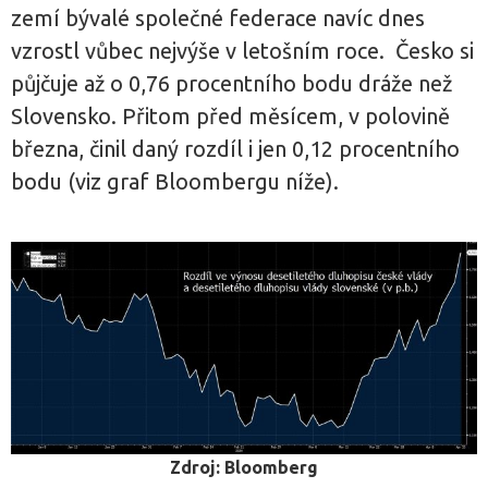
zemí bývalé společné federace navíc dnes
vzrostl vůbec nejvýše v letošním roce. Česko si
půjčuje až o 0,76 procentního bodu dráže než
Slovensko. Přitom před měsícem, v polovině
března, činil daný rozdíl i jen 0,12 procentního
bodu (viz graf Bloombergu níže).
Zdroj: Bloomberg