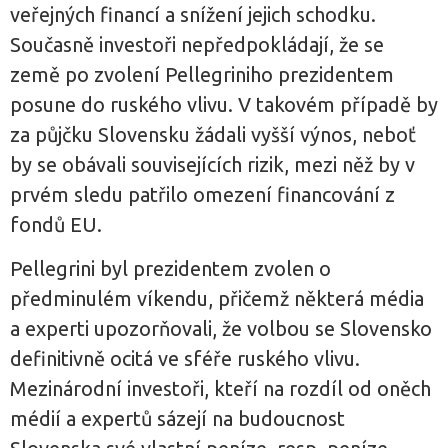
veřejných financí a snížení jejich schodku.
Současně investoři nepředpokládají, že se
země po zvolení Pellegriniho prezidentem
posune do ruského vlivu. V takovém případě by
za půjčku Slovensku žádali vyšší výnos, neboť
by se obávali souvisejících rizik, mezi něž by v
prvém sledu patřilo omezení financování z
fondů EU.
Pellegrini byl prezidentem zvolen o
předminulém víkendu, přičemž některá média
a experti upozorňovali, že volbou se Slovensko
definitivně ocitá ve sféře ruského vlivu.
Mezinárodní investoři, kteří na rozdíl od oněch
médií a expertů sázejí na budoucnost