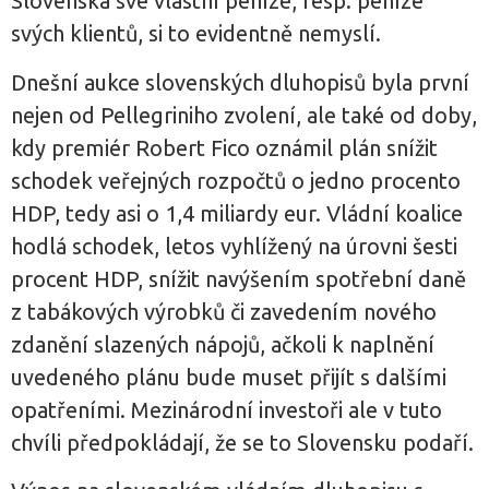
Slovenska své vlastní peníze, resp. peníze
svých klientů, si to evidentně nemyslí.
Dnešní aukce slovenských dluhopisů byla první
nejen od Pellegriniho zvolení, ale také od doby,
kdy premiér Robert Fico oznámil plán snížit
schodek veřejných rozpočtů o jedno procento
HDP, tedy asi o 1,4 miliardy eur. Vládní koalice
hodlá schodek, letos vyhlížený na úrovni šesti
procent HDP, snížit navýšením spotřební daně
z tabákových výrobků či zavedením nového
zdanění slazených nápojů, ačkoli k naplnění
uvedeného plánu bude muset přijít s dalšími
opatřeními. Mezinárodní investoři ale v tuto
chvíli předpokládají, že se to Slovensku podaří.