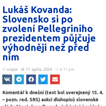
Lukáš Kovanda:
Slovensko si po
zvolení Pellegriniho
prezidentem půjčuje
výhodněji než před
ním
srspol
17. apríla, 2024
6:11 pm
Komentář k dnešní (text bol uverejnený 15. 4.
– pozn. red. SRS) aukci dluhopisů slovenské