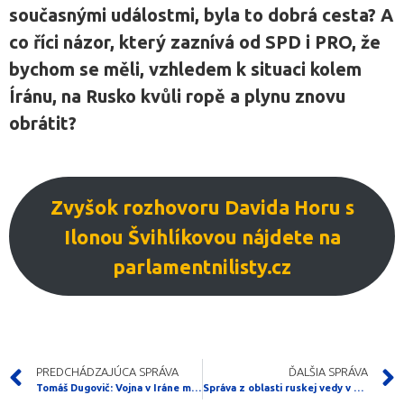
současnými událostmi, byla to dobrá cesta? A
co říci názor, který zaznívá od SPD i PRO, že
bychom se měli, vzhledem k situaci kolem
Íránu, na Rusko kvůli ropě a plynu znovu
obrátit?
Zvyšok rozhovoru Davida Horu s
Ilonou Švihlíkovou nájdete na
parlamentnilisty.cz
PREDCHÁDZAJÚCA SPRÁVA
ĎALŠIA SPRÁVA
Tomáš Dugovič: Vojna v Iráne mala byť pre Ukrajinu posledný klinec, no zatiaľ sledujeme iný príbeh
Správa z oblasti ruskej vedy v pôvodnom znení (scientificrussia.ru)