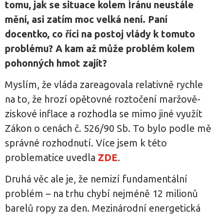
tomu, jak se situace kolem Íránu neustále
mění, asi zatím moc velká není. Paní
docentko, co říci na postoj vlády k tomuto
problému? A kam až může problém kolem
pohonných hmot zajít?
Myslím, že vláda zareagovala relativně rychle
na to, že hrozí opětovné roztočení maržově-
ziskové inflace a rozhodla se mimo jiné využít
Zákon o cenách č. 526/90 Sb. To bylo podle mě
správné rozhodnutí. Více jsem k této
problematice uvedla
ZDE
.
Druhá věc ale je, že nemizí fundamentální
problém – na trhu chybí nejméně 12 milionů
barelů ropy za den. Mezinárodní energetická