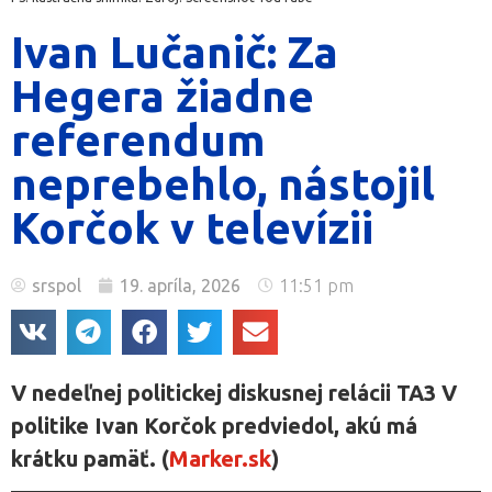
Ivan Lučanič: Za
Hegera žiadne
referendum
neprebehlo, nástojil
Korčok v televízii
srspol
19. apríla, 2026
11:51 pm
V nedeľnej politickej diskusnej relácii TA3 V
politike Ivan Korčok predviedol, akú má
krátku pamäť. (
Marker.sk
)