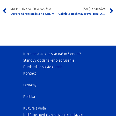
PREDCHÁDZAJÚCA SPRÁVA
ĎALŠIA SPRÁVA
Otvorená registrácia na XIII. Medzinárodný hudobný festival „Ruská pieseň nad Dunajom“
Gabriela Rothmayerová: Bez Orbána by nebol Magyar
Kto sme a ako sa stať naším členom?
Stanovy občianskeho združenia
Predseda a správna rada
Kontakt
Oznamy
Politika
Kultúra a veda
Kultúrne novinky v slovenskom jazyku