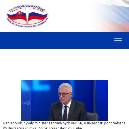
Ivan Korčok, bývalý minister zahraničných vecí SR, v súčasnosti podpredseda
PS. Ilustračná snímka. Zdroj: Screenshot YouTube