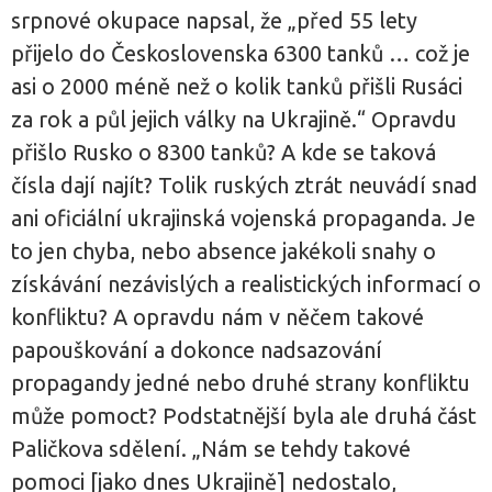
srpnové okupace napsal, že „před 55 lety
přijelo do Československa 6300 tanků … což je
asi o 2000 méně než o kolik tanků přišli Rusáci
za rok a půl jejich války na Ukrajině.“ Opravdu
přišlo Rusko o 8300 tanků? A kde se taková
čísla dají najít? Tolik ruských ztrát neuvádí snad
ani oficiální ukrajinská vojenská propaganda. Je
to jen chyba, nebo absence jakékoli snahy o
získávání nezávislých a realistických informací o
konfliktu? A opravdu nám v něčem takové
papouškování a dokonce nadsazování
propagandy jedné nebo druhé strany konfliktu
může pomoct? Podstatnější byla ale druhá část
Paličkova sdělení. „Nám se tehdy takové
pomoci [jako dnes Ukrajině] nedostalo,