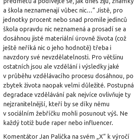
předmětů a podívejte se, jak dnes žiju, známky
a škola neznamenají vůbec nic…“ Jistě, pro
jednotky procent nebo snad promile jedinců
škola opravdu nic neznamená a prosadí se a
dosáhnou jisté materiální úrovně života (což
ještě neříká nic o jeho hodnotě) třeba i
navzdory své nevzdělatelnosti. Pro většinu
ostatních jsou ale vzdělání i výsledky jaké
v průběhu vzdělávacího procesu dosáhnou, po
zbytek života naopak velmi důležité. Postupná
degradace vzdělávání pak nejvíce ovlivňuje ty
nejzranitelnější, kteří by se díky němu
v sociálním žebříčku mohli posunout výš. Ne
každý totiž bude raper nebo influencer.
Komentátor Jan Palička na svém „X“ k výročí