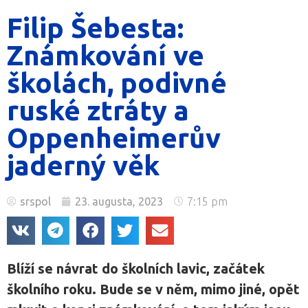
Filip Šebesta:
Známkování ve
školách, podivné
ruské ztráty a
Oppenheimerův
jaderný věk
srspol
23. augusta, 2023
7:15 pm
Blíží se návrat do školních lavic, začátek
školního roku. Bude se v něm, mimo jiné, opět