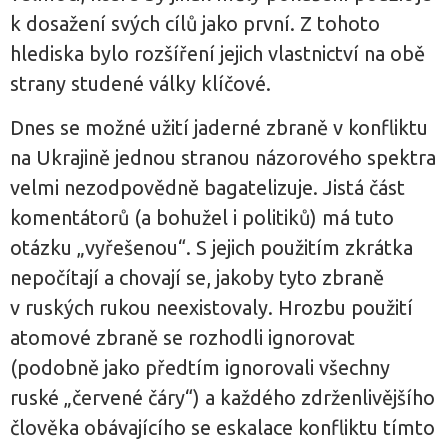
k dosažení svých cílů jako první. Z tohoto
hlediska bylo rozšíření jejich vlastnictví na obě
strany studené války klíčové.
Dnes se možné užití jaderné zbraně v konfliktu
na Ukrajině jednou stranou názorového spektra
velmi nezodpovědně bagatelizuje. Jistá část
komentátorů (a bohužel i politiků) má tuto
otázku „vyřešenou“. S jejich použitím zkrátka
nepočítají a chovají se, jakoby tyto zbraně
v ruských rukou neexistovaly. Hrozbu použití
atomové zbraně se rozhodli ignorovat
(podobně jako předtím ignorovali všechny
ruské „červené čáry“) a každého zdrženlivějšího
člověka obávajícího se eskalace konfliktu tímto