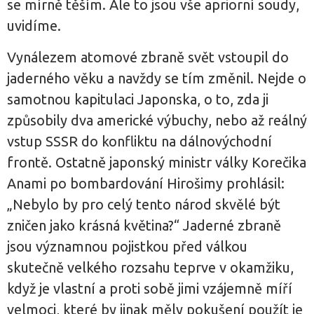
se mírně těším. Ale to jsou vše apriorní soudy,
uvidíme.
Vynálezem atomové zbraně svět vstoupil do
jaderného věku a navždy se tím změnil. Nejde o
samotnou kapitulaci Japonska, o to, zda ji
způsobily dva americké výbuchy, nebo až reálný
vstup SSSR do konfliktu na dálnovýchodní
frontě. Ostatně japonský ministr války Korečika
Anami po bombardování Hirošimy prohlásil:
„Nebylo by pro celý tento národ skvělé být
zničen jako krásná květina?“ Jaderné zbraně
jsou významnou pojistkou před válkou
skutečně velkého rozsahu teprve v okamžiku,
když je vlastní a proti sobě jimi vzájemně míří
velmoci, které by jinak měly pokušení použít je