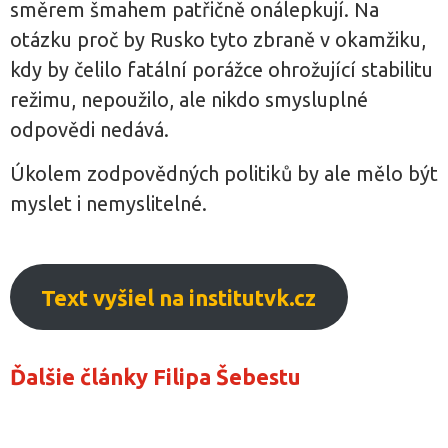
směrem šmahem patřičně onálepkují. Na
otázku proč by Rusko tyto zbraně v okamžiku,
kdy by čelilo fatální porážce ohrožující stabilitu
režimu, nepoužilo, ale nikdo smysluplné
odpovědi nedává.
Úkolem zodpovědných politiků by ale mělo být
myslet i nemyslitelné.
Text vyšiel na institutvk.cz
Ďalšie články Filipa Šebestu