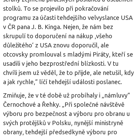
stolků. To se projevilo při pokračování
programu za účasti tehdejšího velvyslance USA
v ČR pana J. B. Kinga. Nejen, že nám bez
skrupulí to doporučení na nákup ,všeho
důležitého‘ z USA znovu doporučil, ale
otcovsky promlouval s mladými Piráty, kteří se
usadili v jeho bezprostřední blízkosti. V tu
chvíli jsem už věděl, že to přijde, ale netušil, kdy
a jak rychle,“ líčí tehdejší události poslanec.
Zmiňuje, že v té době už probíhaly i „námluvy“
Černochové a Řehky. „Při společné návštěvě
výboru pro bezpečnost a výboru pro obranu u
svých protějšků v Polsku, nynější ministryně
obrany, tehdejší předsedkyně výboru pro