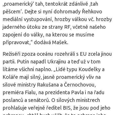
,proamerický‘ tah, tentokrát zdánlivě ,tah
pěšcem‘. Dejte si nyní dohromady Řehkovo
mediální vystupování, hrozby válkou vč. hrozby
jaderného útoku ze strany RF, včetně našeho
zapojení do války, na kterou se musíme
připravovat,“ dodává Mašek.
Režiséři zpoza oceánu rozehráli s EU zcela jinou
partii. Putin napadl Ukrajinu a teď už v tom
lítáme všichni naplno. „Lidé typu Koudelky a
Koláře mají silný, jasně proamerický vliv na
silové ministry Rakušana a Černochovou,
premiéra Fialu, na prezidenta Pavla i na řadu
poslanců a senátorů. O silových ministrech
prohlašuje veřejně ředitel BIS, že jsou pod jeho