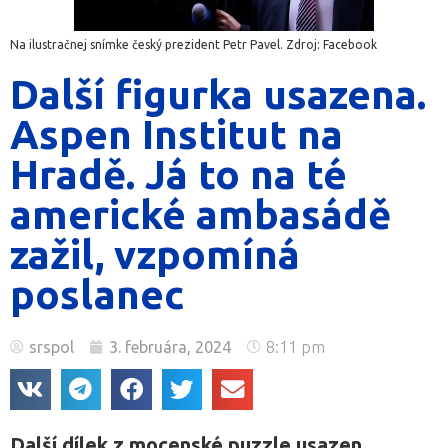
Na ilustračnej snímke český prezident Petr Pavel. Zdroj: Facebook
Další figurka usazena.
Aspen Institut na
Hradě. Já to na té
americké ambasádě
zažil, vzpomíná
poslanec
srspol
3. februára, 2024
8:11 pm
Další dílek z mocenské puzzle usazen.