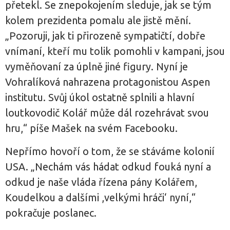
přetekl. Se znepokojením sleduje, jak se tým
kolem prezidenta pomalu ale jistě mění.
„Pozoruji, jak ti přirozeně sympatičtí, dobře
vnímaní, kteří mu tolik pomohli v kampani, jsou
vyměňovaní za úplně jiné figury. Nyní je
Vohralíková nahrazena protagonistou Aspen
institutu. Svůj úkol ostatně splnili a hlavní
loutkovodič Kolář může dál rozehrávat svou
hru,“ píše Mašek na svém Facebooku.
Nepřímo hovoří o tom, že se stáváme kolonií
USA. „Nechám vás hádat odkud fouká nyní a
odkud je naše vláda řízena pány Kolářem,
Koudelkou a dalšími ,velkými hráči‘ nyní,“
pokračuje poslanec.