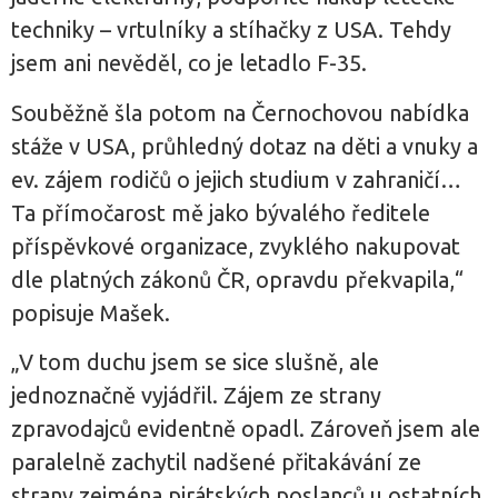
techniky – vrtulníky a stíhačky z USA. Tehdy
jsem ani nevěděl, co je letadlo F-35.
Souběžně šla potom na Černochovou nabídka
stáže v USA, průhledný dotaz na děti a vnuky a
ev. zájem rodičů o jejich studium v zahraničí…
Ta přímočarost mě jako bývalého ředitele
příspěvkové organizace, zvyklého nakupovat
dle platných zákonů ČR, opravdu překvapila,“
popisuje Mašek.
„V tom duchu jsem se sice slušně, ale
jednoznačně vyjádřil. Zájem ze strany
zpravodajců evidentně opadl. Zároveň jsem ale
paralelně zachytil nadšené přitakávání ze
strany zejména pirátských poslanců u ostatních