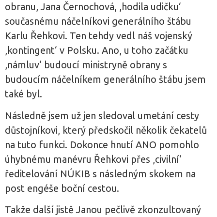
obranu, Jana Černochová, ,hodila udičku‘
současnému náčelníkovi generálního štábu
Karlu Řehkovi. Ten tehdy vedl náš vojenský
,kontingent‘ v Polsku. Ano, u toho začátku
,námluv‘ budoucí ministryně obrany s
budoucím náčelníkem generálního štábu jsem
také byl.
Následně jsem už jen sledoval umetání cesty
důstojníkovi, který předskočil několik čekatelů
na tuto funkci. Dokonce hnutí ANO pomohlo
úhybnému manévru Řehkovi přes ,civilní‘
ředitelování NÚKIB s následným skokem na
post engéše boční cestou.
Takže další jistě Janou pečlivě zkonzultovaný