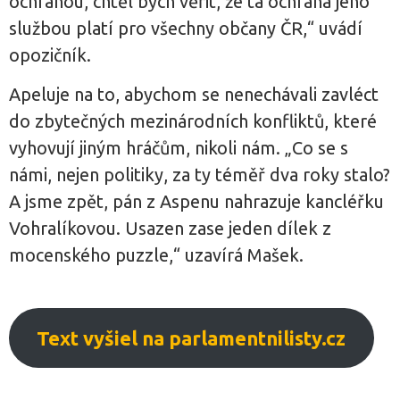
ochranou, chtěl bych věřit, že ta ochrana jeho
službou platí pro všechny občany ČR,“ uvádí
opozičník.
Apeluje na to, abychom se nenechávali zavléct
do zbytečných mezinárodních konfliktů, které
vyhovují jiným hráčům, nikoli nám. „Co se s
námi, nejen politiky, za ty téměř dva roky stalo?
A jsme zpět, pán z Aspenu nahrazuje kancléřku
Vohralíkovou. Usazen zase jeden dílek z
mocenského puzzle,“ uzavírá Mašek.
Text vyšiel na parlamentnilisty.cz