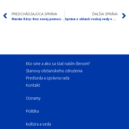
PREDCHÁDZAJÚCA SPRÁVA
ĎALŠIA SPRÁVA
Marián Kéry: Bez novej pomoci by Ukrajina zbankrotovala
Správa z oblasti ruskej vedy v pôvodnom znení (scientificrussia.ru)
Kto sme a ako sa stať naším členom?
Stanovy občianskeho združenia
Predseda a správna rada
Kontakt
Oznamy
Politika
Kultúra a veda