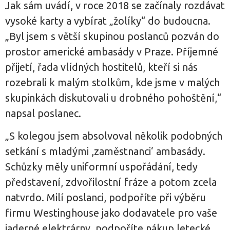
Jak sám uvádí, v roce 2018 se začínaly rozdávat
vysoké karty a vybírat „žolíky“ do budoucna.
„Byl jsem s větší skupinou poslanců pozván do
prostor americké ambasády v Praze. Příjemné
přijetí, řada vlídných hostitelů, kteří si nás
rozebrali k malým stolkům, kde jsme v malých
skupinkách diskutovali u drobného pohoštění,“
napsal poslanec.
„S kolegou jsem absolvoval několik podobných
setkání s mladými ,zaměstnanci‘ ambasády.
Schůzky měly uniformní uspořádání, tedy
představení, zdvořilostní fráze a potom zcela
natvrdo. Milí poslanci, podpoříte při výběru
firmu Westinghouse jako dodavatele pro vaše
jaderné elektrárny, podpoříte nákup letecké