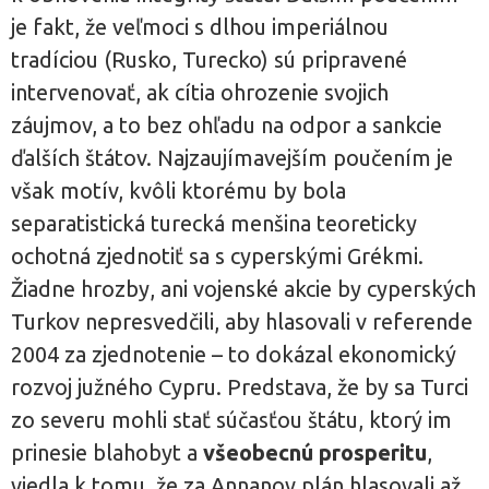
je fakt, že veľmoci s dlhou imperiálnou
tradíciou (Rusko, Turecko) sú pripravené
intervenovať, ak cítia ohrozenie svojich
záujmov, a to bez ohľadu na odpor a sankcie
ďalších štátov. Najzaujímavejším poučením je
však motív, kvôli ktorému by bola
separatistická turecká menšina teoreticky
ochotná zjednotiť sa s cyperskými Grékmi.
Žiadne hrozby, ani vojenské akcie by cyperských
Turkov nepresvedčili, aby hlasovali v referende
2004 za zjednotenie – to dokázal ekonomický
rozvoj južného Cypru. Predstava, že by sa Turci
zo severu mohli stať súčasťou štátu, ktorý im
prinesie blahobyt a
všeobecnú prosperitu
,
viedla k tomu, že za Annanov plán hlasovali až