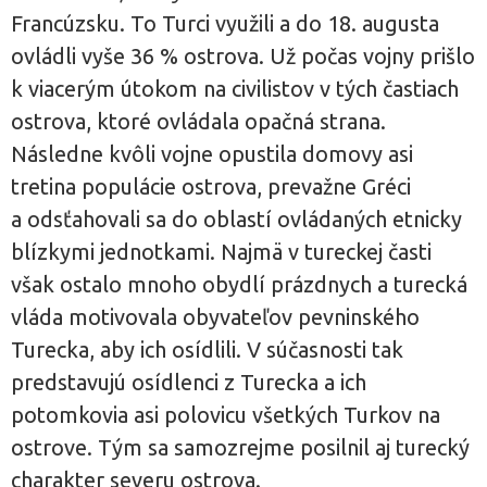
Francúzsku. To Turci využili a do 18. augusta
ovládli vyše 36 % ostrova. Už počas vojny prišlo
k viacerým útokom na civilistov v tých častiach
ostrova, ktoré ovládala opačná strana.
Následne kvôli vojne opustila domovy asi
tretina populácie ostrova, prevažne Gréci
a odsťahovali sa do oblastí ovládaných etnicky
blízkymi jednotkami. Najmä v tureckej časti
však ostalo mnoho obydlí prázdnych a turecká
vláda motivovala obyvateľov pevninského
Turecka, aby ich osídlili. V súčasnosti tak
predstavujú osídlenci z Turecka a ich
potomkovia asi polovicu všetkých Turkov na
ostrove. Tým sa samozrejme posilnil aj turecký
charakter severu ostrova.