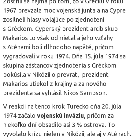
Zostrili sa najmä po tom, čo v Grécku v roku
1967 prevzala moc vojenská junta a na Cypre
zosilneli hlasy volajúce po zjednotení
s Gréckom. Cyperský prezident arcibiskup
Makarios to však odmietal a jeho vzťahy
s Aténami boli dlhodobo napäté, pričom
vygradovali v roku 1974. Dňa 15. júla 1974 sa
skupina zástancov zjednotenia s Gréckom
pokúsila v Nikózii o prevrat, prezident
Makarios utiekol z krajiny a za nového
prezidenta sa vyhlásil Nikos Sampson.
V reakcii na tento krok Turecko dňa 20. júla
1974 začalo
vojenskú inváziu
, pričom za
niekoľko dní obsadilo asi 3 % ostrova. To
vyvolalo krízu nielen v Nikózii, ale aj v Aténach.