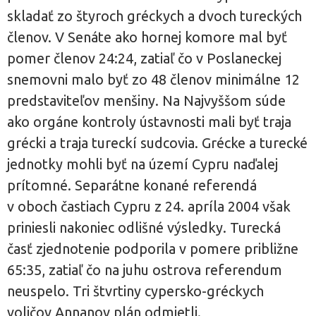
skladať zo štyroch gréckych a dvoch tureckých
členov. V Senáte ako hornej komore mal byť
pomer členov 24:24, zatiaľ čo v Poslaneckej
snemovni malo byť zo 48 členov minimálne 12
predstaviteľov menšiny. Na Najvyššom súde
ako orgáne kontroly ústavnosti mali byť traja
grécki a traja tureckí sudcovia. Grécke a turecké
jednotky mohli byť na území Cypru naďalej
prítomné. Separátne konané referendá
v oboch častiach Cypru z 24. apríla 2004 však
priniesli nakoniec odlišné výsledky. Turecká
časť zjednotenie podporila v pomere približne
65:35, zatiaľ čo na juhu ostrova referendum
neuspelo. Tri štvrtiny cypersko-gréckych
voličov Annanov plán odmietli.