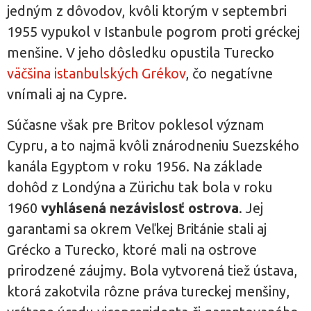
jedným z dôvodov, kvôli ktorým v septembri
1955 vypukol v Istanbule pogrom proti gréckej
menšine. V jeho dôsledku opustila Turecko
väčšina istanbulských Grékov
, čo negatívne
vnímali aj na Cypre.
Súčasne však pre Britov poklesol význam
Cypru, a to najmä kvôli znárodneniu Suezského
kanála Egyptom v roku 1956. Na základe
dohôd z Londýna a Zürichu tak bola v roku
1960
vyhlásená nezávislosť ostrova
. Jej
garantami sa okrem Veľkej Británie stali aj
Grécko a Turecko, ktoré mali na ostrove
prirodzené záujmy. Bola vytvorená tiež ústava,
ktorá zakotvila rôzne práva tureckej menšiny,