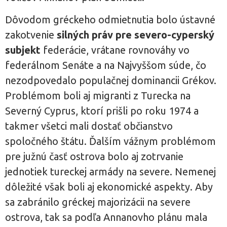
Dôvodom gréckeho odmietnutia bolo ústavné
zakotvenie
silných práv pre severo-cyperský
subjekt
federácie, vrátane rovnováhy vo
federálnom Senáte a na Najvyššom súde, čo
nezodpovedalo populačnej dominancii Grékov.
Problémom boli aj migranti z Turecka na
Severný Cyprus, ktorí prišli po roku 1974 a
takmer všetci mali dostať občianstvo
spoločného štátu. Ďalším vážnym problémom
pre južnú časť ostrova bolo aj zotrvanie
jednotiek tureckej armády na severe. Nemenej
dôležité však boli aj ekonomické aspekty. Aby
sa zabránilo gréckej majorizácii na severe
ostrova, tak sa podľa Annanovho plánu mala