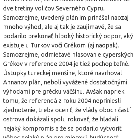
dve tretiny voličov Severného Cypru.
Samozrejme, uvedený plán im prinášal naozaj
mnoho výhod, ale aj tak je zaujímavé, že sa
podarilo prekonať hlboký historický odpor, aký
existuje u Turkov voči Grékom (aj naopak).
Samozrejme, odmietavé hlasovanie cyperských
Grékov v referende 2004 je tiež pochopiteľné.
Ústupky tureckej menšine, ktoré navrhoval
Annanov plán, neboli vyvážené dostatočnými
výhodami pre grécku väčšinu. Avšak napriek
tomu, že referendá z roku 2004 nepriniesli
zjednotenie, treba oceniť, že vlády oboch častí
ostrova dokázali spolu rokovať, že hľadali
nejaký kompromis a že sa podarilo vytvoriť
vôbec nejaký plán pre mierovú budúcnosť