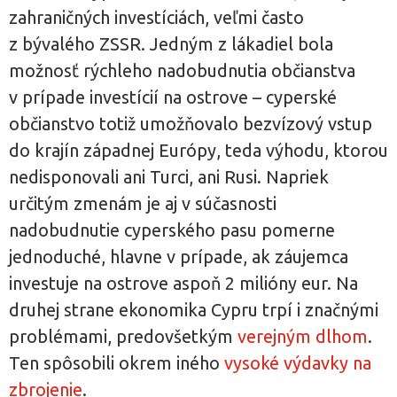
zahraničných investíciách, veľmi často
z bývalého ZSSR. Jedným z lákadiel bola
možnosť rýchleho nadobudnutia občianstva
v prípade investícií na ostrove – cyperské
občianstvo totiž umožňovalo bezvízový vstup
do krajín západnej Európy, teda výhodu, ktorou
nedisponovali ani Turci, ani Rusi. Napriek
určitým zmenám je aj v súčasnosti
nadobudnutie cyperského pasu pomerne
jednoduché, hlavne v prípade, ak záujemca
investuje na ostrove aspoň 2 milióny eur. Na
druhej strane ekonomika Cypru trpí i značnými
problémami, predovšetkým
verejným dlhom
.
Ten spôsobili okrem iného
vysoké výdavky na
zbrojenie
.