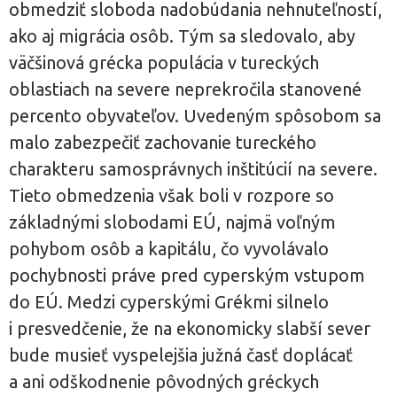
obmedziť sloboda nadobúdania nehnuteľností,
ako aj migrácia osôb. Tým sa sledovalo, aby
väčšinová grécka populácia v tureckých
oblastiach na severe neprekročila stanovené
percento obyvateľov. Uvedeným spôsobom sa
malo zabezpečiť zachovanie tureckého
charakteru samosprávnych inštitúcií na severe.
Tieto obmedzenia však boli v rozpore so
základnými slobodami EÚ, najmä voľným
pohybom osôb a kapitálu, čo vyvolávalo
pochybnosti práve pred cyperským vstupom
do EÚ. Medzi cyperskými Grékmi silnelo
i presvedčenie, že na ekonomicky slabší sever
bude musieť vyspelejšia južná časť doplácať
a ani odškodnenie pôvodných gréckych