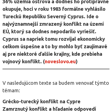
36% územia ostrova a dodnes ho protiprávne
okupuje, hoci v roku 1983 formálne vyhlásilo
Tureckú Republiku Severný Cyprus. Ide o
najvýznamnejší zmrazený konflikt na území
EÚ, ktorý sa dodnes nepodarilo vyriešiť.
Cyprus sa napriek tomu rozvíjal ekonomicky
celkom úspešne a to by mohlo byť zaujímavé
aj pre niektoré ďalšie krajiny, kde prebieha
vojnový konflikt. (
noveslovo.eu
)
V nasledujúcom texte sa budem venovať týmto
témam:
Grécko-turecký konflikt na Cypre
Zamrznutý konflikt a hľadanie odpovedí