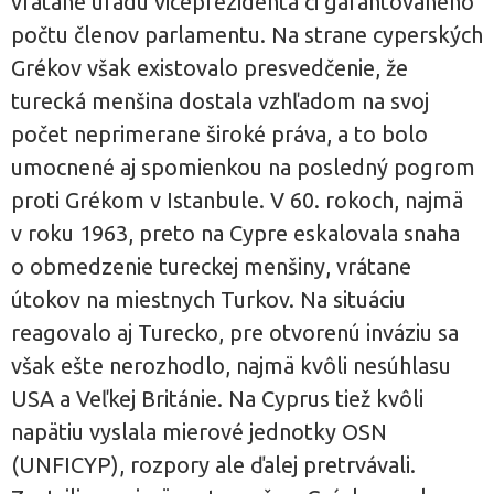
vrátane úradu viceprezidenta či garantovaného
počtu členov parlamentu. Na strane cyperských
Grékov však existovalo presvedčenie, že
turecká menšina dostala vzhľadom na svoj
počet neprimerane široké práva, a to bolo
umocnené aj spomienkou na posledný pogrom
proti Grékom v Istanbule. V 60. rokoch, najmä
v roku 1963, preto na Cypre eskalovala snaha
o obmedzenie tureckej menšiny, vrátane
útokov na miestnych Turkov. Na situáciu
reagovalo aj Turecko, pre otvorenú inváziu sa
však ešte nerozhodlo, najmä kvôli nesúhlasu
USA a Veľkej Británie. Na Cyprus tiež kvôli
napätiu vyslala mierové jednotky OSN
(UNFICYP), rozpory ale ďalej pretrvávali.