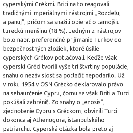
cyperskými Grékmi. Briti na to reagovali
tradičnými imperiálnymi nástrojmi „Rozdeľuj
a panuj“, pričom sa snažili opierať o tamojšiu
tureckú menšinu (18 %). Jedným z nástrojov
bolo napr. preferenčné prijímanie Turkov do
bezpečnostných zložiek, ktoré úsilie
cyperských Grékov potlačovali. Keďže však
cyperskí Gréci tvorili vyše tri štvrtiny populácie,
snahu o nezávislosť sa potlačiť nepodarilo. Už
v roku 1954 v OSN Grécko deklarovalo právo
na sebaurčenie Cypru, čomu sa však Briti a Turci
pokúšali zabrániť. Zo snahy o „enosis“,
zjednotenie Cypru s Gréckom, obvinili Turci
dokonca aj Athenogora, istanbulského
patriarchu. Cyperská otázka bola preto aj