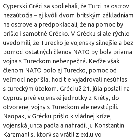
Cyperskí Gréci sa spoliehali, že Turci na ostrov
nezaútočia – aj kvôli dvom britským základniam
na ostrove a predpokladali, že na pomoc by
prišlo i samotné Grécko. V Grécku si ale rýchlo
uvedomili, že Turecko je vojensky silnejšie a bez
pomoci ostatných členov NATO by bola priama
vojna s Tureckom nebezpečná. Keďže však
členom NATO bolo aj Turecko, pomoc od
veľmocí neprišla, hoci tie vyjadrovali nesúhlas
s tureckým útokom. Gréci už 21. júla poslali na
Cyprus prvé vojenské jednotky z Kréty, do
otvorenej vojny s Tureckom ale nevstúpili.
Naopak, v Grécku prišlo k vládnej kríze,
vojenská junta padla a nahradil ju Konstantin
Karamanlis, ktorý sa vrátil z exilu vo