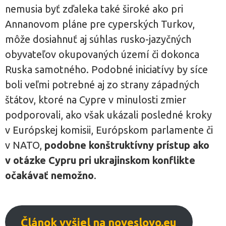
nemusia byť zďaleka také široké ako pri
Annanovom pláne pre cyperských Turkov,
môže dosiahnuť aj súhlas rusko-jazyčných
obyvateľov okupovaných území či dokonca
Ruska samotného. Podobné iniciatívy by síce
boli veľmi potrebné aj zo strany západných
štátov, ktoré na Cypre v minulosti zmier
podporovali, ako však ukázali posledné kroky
v Európskej komisii, Európskom parlamente či
v NATO,
podobne konštruktívny prístup ako
v otázke Cypru pri ukrajinskom konflikte
očakávať nemožno
.
Článok vyšiel na noveslovo.eu