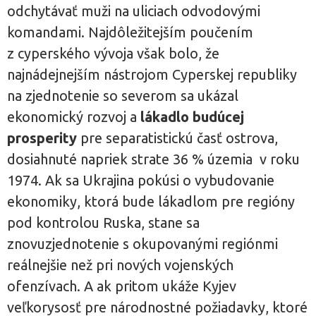
odchytávať muži na uliciach odvodovými
komandami. Najdôležitejším poučením
z cyperského vývoja však bolo, že
najnádejnejším nástrojom Cyperskej republiky
na zjednotenie so severom sa ukázal
ekonomický rozvoj a
lákadlo budúcej
prosperity
pre separatistickú časť ostrova,
dosiahnuté napriek strate 36 % územia v roku
1974. Ak sa Ukrajina pokúsi o vybudovanie
ekonomiky, ktorá bude lákadlom pre regióny
pod kontrolou Ruska, stane sa
znovuzjednotenie s okupovanými regiónmi
reálnejšie než pri nových vojenských
ofenzívach. A ak pritom ukáže Kyjev
veľkorysosť pre národnostné požiadavky, ktoré