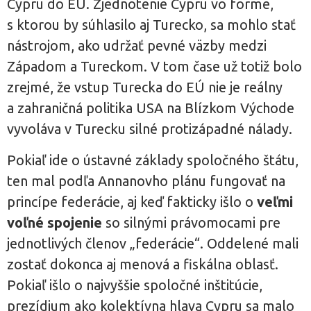
Cypru do EÚ. Zjednotenie Cypru vo forme,
s ktorou by súhlasilo aj Turecko, sa mohlo stať
nástrojom, ako udržať pevné väzby medzi
Západom a Tureckom. V tom čase už totiž bolo
zrejmé, že vstup Turecka do EÚ nie je reálny
a zahraničná politika USA na Blízkom Východe
vyvoláva v Turecku silné protizápadné nálady.
Pokiaľ ide o ústavné základy spoločného štátu,
ten mal podľa Annanovho plánu fungovať na
princípe federácie, aj keď fakticky išlo o
veľmi
voľné spojenie
so silnými právomocami pre
jednotlivých členov „federácie“. Oddelené mali
zostať dokonca aj menová a fiskálna oblasť.
Pokiaľ išlo o najvyššie spoločné inštitúcie,
prezídium ako kolektívna hlava Cypru sa malo