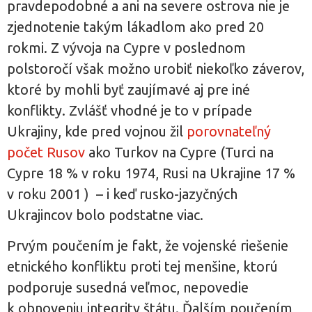
pravdepodobné a ani na severe ostrova nie je
zjednotenie takým lákadlom ako pred 20
rokmi. Z vývoja na Cypre v poslednom
polstoročí však možno urobiť niekoľko záverov,
ktoré by mohli byť zaujímavé aj pre iné
konflikty. Zvlášť vhodné je to v prípade
Ukrajiny, kde pred vojnou žil
porovnateľný
počet Rusov
ako Turkov na Cypre (Turci na
Cypre 18 % v roku 1974, Rusi na Ukrajine 17 %
v roku 2001
) – i keď rusko-jazyčných
Ukrajincov bolo podstatne viac.
Prvým poučením je fakt, že vojenské riešenie
etnického konfliktu proti tej menšine, ktorú
podporuje susedná veľmoc, nepovedie
k obnoveniu integrity štátu. Ďalším poučením