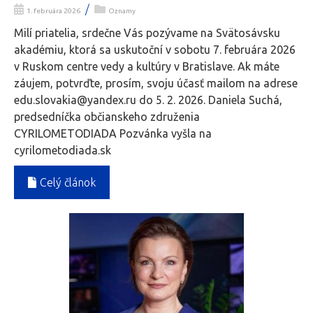
/
1. februára 2026
Oznamy
Milí priatelia, srdečne Vás pozývame na Svätosávsku
akadémiu, ktorá sa uskutoční v sobotu 7. februára 2026
v Ruskom centre vedy a kultúry v Bratislave. Ak máte
záujem, potvrďte, prosím, svoju účasť mailom na adrese
edu.slovakia@yandex.ru do 5. 2. 2026. Daniela Suchá,
predsedníčka občianskeho združenia
CYRILOMETODIADA Pozvánka vyšla na
cyrilometodiada.sk
Celý článok