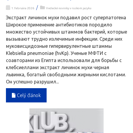
/
1. februára 2026
Vedecké novinky v ruskom jazyku
Экстракт личинок мухи подавил рост суперпатогена
Широкое применение антибиотиков породило
множество устойчивых штаммов бактерий, которые
вызывают трудно излечимые инфекции. Среди них
муковисцидозные гипервирулентные штаммы
Klebsiella pneumoniae (hvKp). Ученые МФТИ с
соавторами из Египта использовали для борьбы с
клебсиеллами экстракт личинок мухи черная
львинка, богатый свободными жирными кислотами.
Он успешно разрушил...
Celý článok