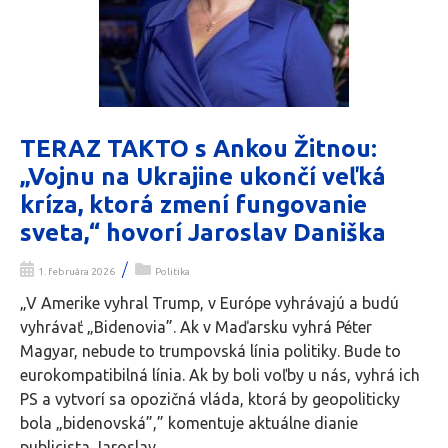
TERAZ TAKTO s Ankou Žitnou:
„Vojnu na Ukrajine ukončí veľká
kríza, ktorá zmení fungovanie
sveta,“ hovorí Jaroslav Daniška
/
1. februára 2026
Politika
„V Amerike vyhral Trump, v Európe vyhrávajú a budú
vyhrávať „Bidenovia”. Ak v Maďarsku vyhrá Péter
Magyar, nebude to trumpovská línia politiky. Bude to
eurokompatibilná línia. Ak by boli voľby u nás, vyhrá ich
PS a vytvorí sa opozičná vláda, ktorá by geopoliticky
bola „bidenovská”,” komentuje aktuálne dianie
publicista Jaroslav...