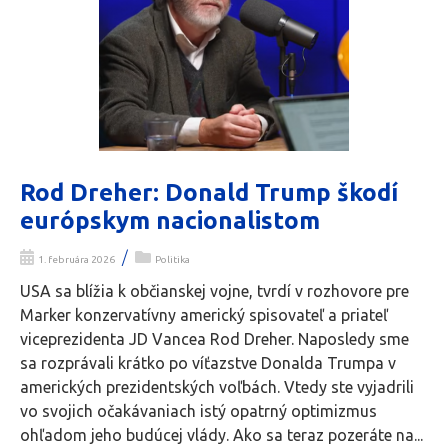
Rod Dreher: Donald Trump škodí
európskym nacionalistom
/
1. februára 2026
Politika
USA sa blížia k občianskej vojne, tvrdí v rozhovore pre
Marker konzervatívny americký spisovateľ a priateľ
viceprezidenta JD Vancea Rod Dreher. Naposledy sme
sa rozprávali krátko po víťazstve Donalda Trumpa v
amerických prezidentských voľbách. Vtedy ste vyjadrili
vo svojich očakávaniach istý opatrný optimizmus
ohľadom jeho budúcej vlády. Ako sa teraz pozeráte na...