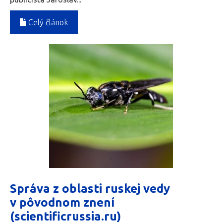
Celý článok
Správa z oblasti ruskej vedy
v pôvodnom znení
(scientificrussia.ru)