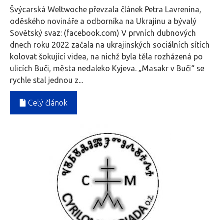
Švýcarská Weltwoche převzala článek Petra Lavrenina,
oděského novináře a odborníka na Ukrajinu a bývalý
Sovětský svaz: (facebook.com) V prvních dubnových
dnech roku 2022 začala na ukrajinských sociálních sítích
kolovat šokující videa, na nichž byla těla rozházená po
ulicích Buči, města nedaleko Kyjeva. „Masakr v Buči“ se
rychle stal jednou z...
Celý článok