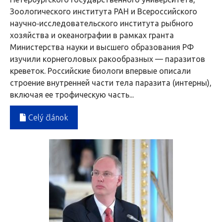
Зоологического института РАН и Всероссийского
научно‑исследовательского института рыбного
хозяйства и океанографии в рамках гранта
Министерства науки и высшего образования РФ
изучили корнеголовых ракообразных — паразитов
креветок. Российские биологи впервые описали
строение внутренней части тела паразита (интерны),
включая ее трофическую часть...
Celý článok