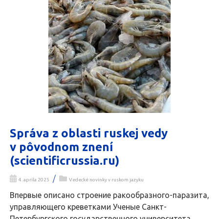
Správa z oblasti ruskej vedy
v pôvodnom znení
(scientificrussia.ru)
/
4. apríla 2025
Vedecké novinky v ruskom jazyku
Впервые описано строение ракообразного-паразита,
управляющего креветками Ученые Санкт-
Петербургского государственного университета,