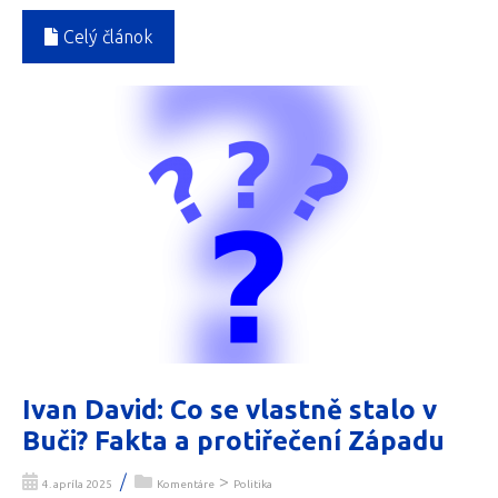
Celý článok
Ivan David: Co se vlastně stalo v
Buči? Fakta a protiřečení Západu
/
>
4. apríla 2025
Komentáre
Politika