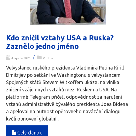
Kdo zničil vztahy USA a Ruska?
Zaznělo jedno jméno
/
4. apríla 2025
Politika
Velvyslanec ruského prezidenta Vladimira Putina Kirill
Dmitrijev po setkání ve Washingtonu s velvyslancem
Spojených států Stevem Witkoffem ukázal na viníka
zničení vzájemných vztahů mezi Ruskem a USA. Na
platformě Telegram přičetl odpovědnost za narušení
vztahů administrativě bývalého prezidenta Joea Bidena
a apeloval na nutnost opětovného navázání dialogu
kvůli obnovení globální...
Celý článok