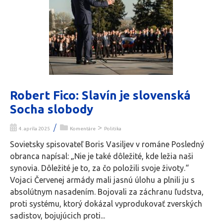
Robert Fico: Slavín je slovenská
Socha slobody
/
>
4. apríla 2025
Komentáre
Politika
Sovietsky spisovateľ Boris Vasiljev v románe Posledný
obranca napísal: „Nie je také dôležité, kde ležia naši
synovia. Dôležité je to, za čo položili svoje životy.“
Vojaci Červenej armády mali jasnú úlohu a plnili ju s
absolútnym nasadením. Bojovali za záchranu ľudstva,
proti systému, ktorý dokázal vyprodukovať zverských
sadistov, bojujúcich proti...