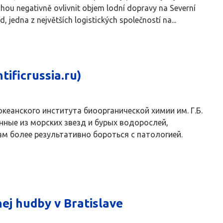
hou negativně ovlivnit objem lodní dopravy na Severní
edna z největších logistických společností na...
tificrussia.ru)
кеанского института биоорганической химии им. Г.Б.
нные из морских звезд и бурых водорослей,
м более результативно бороться с патологией.
ej hudby v Bratislave