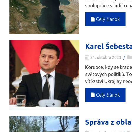
spolupráce s Indií cen
Celý článok
Karel Šebesta
/
31. októbra 2023
Korupce, kdy se krade
světových politiků. T
vítězství Ukrajiny ne
Celý článok
Správa z obla