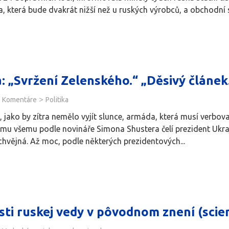
a, která bude dvakrát nižší než u ruských výrobců, a obchodní s
: „Svržení Zelenského.“ „Děsivý článek
>
Komentáre
Politika
, jako by zítra nemělo vyjít slunce, armáda, která musí verbo
omu všemu podle novináře Simona Shustera čelí prezident Ukraj
ochvějná. Až moc, podle některých prezidentových...
sti ruskej vedy v pôvodnom znení (scien