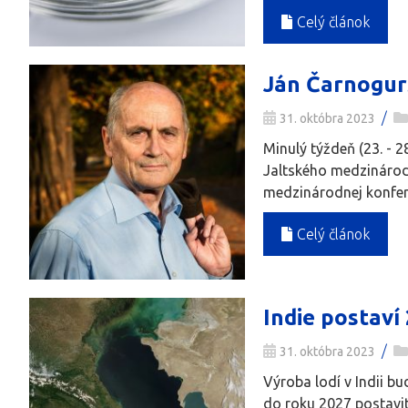
Celý článok
Ján Čarnogurs
/
31. októbra 2023
Minulý týždeň (23. - 
Jaltského medzinárod
medzinárodnej konfere
Celý článok
Indie postaví
/
31. októbra 2023
Výroba lodí v Indii b
do roku 2027 postavit