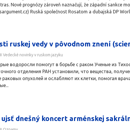
tras. Nové prognózy zároveň naznačují, že západní sankce mo
sargument.cz) Ruská společnost Rosatom a dubajská DP World, j
sti ruskej vedy v pôvodnom znení (scien
Vedecké novinky v ruskom jazyku
рые водоросли помогут в борьбе с раком Ученые из Тихоо
очного отделения РАН установили, что вещества, получе
 раковых опухолей и ослабляют их клетки, помогая врача
е...
 ujsť dnešný koncert arménskej sakráln
Oznamy