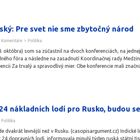
ký: Pre svet nie sme zbytočný národ
>
Komentáre
Politika
28. októbra) som sa zúčastnil na dvoch konferenciách, na jedn
ného fóra a následne na zasadnutí Koordinačnej rady Medziná
ncii Za trvalý a spravodlivý mier. Obe konferencie mali značnú
 24 nákladních lodí pro Rusko, budou se
Politika
ude dvakrát levnější než v Rusku. (casopisargument.cz) Indické
 24 dopravních lodí, informovala minulý týden ruská státní t