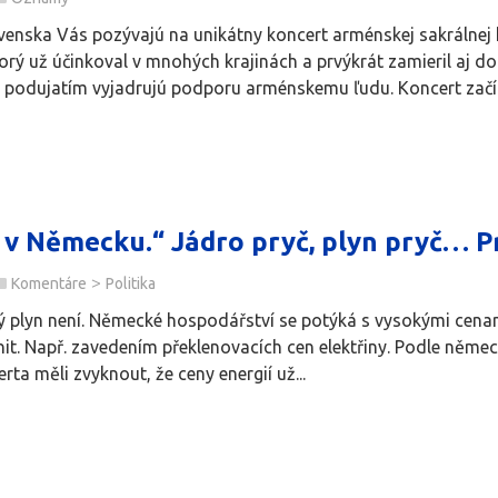
enska Vás pozývajú na unikátny koncert arménskej sakrálnej h
orý už účinkoval v mnohých krajinách a prvýkrát zamieril aj do 
ri podujatím vyjadrujú podporu arménskemu ľudu. Koncert začín
v Německu.“ Jádro pryč, plyn pryč… P
>
Komentáre
Politika
 plyn není. Německé hospodářství se potýká s vysokými cenami
evnit. Např. zavedením překlenovacích cen elektřiny. Podle ně
rta měli zvyknout, že ceny energií už...