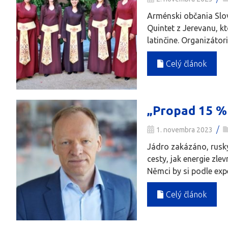
Arménski občania Slov
Quintet z Jerevanu, kt
latinčine. Organizáto
Celý článok
„Propad 15 % 
/
1. novembra 2023
Jádro zakázáno, ruský
cesty, jak energie zl
Němci by si podle expe
Celý článok