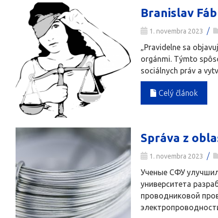
Branislav Fáb
/
1. novembra 2023
„Pravidelne sa objavu
orgánmi. Týmto spôsob
sociálnych práv a vytv
Celý článok
Správa z obla
/
1. novembra 2023
Ученые СФУ улучшил
университета разра
проводниковой пров
электропроводности.