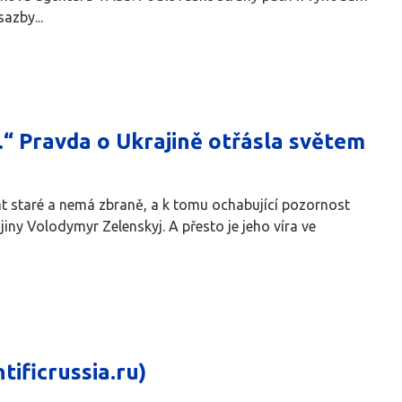
azby...
.“ Pravda o Ukrajině otřásla světem
vat staré a nemá zbraně, a k tomu ochabující pozornost
iny Volodymyr Zelenskyj. A přesto je jeho víra ve
tificrussia.ru)