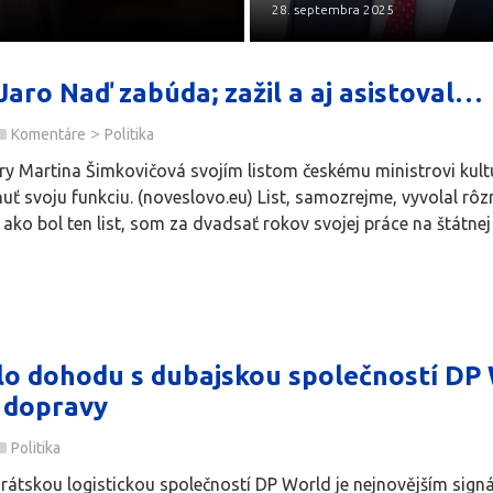
28. septembra 2025
aro Naď zabúda; zažil a aj asistoval…
>
Komentáre
Politika
ry Martina Šimkovičová svojím listom českému ministrovi kultú
ť svoju funkciu. (noveslovo.eu) List, samozrejme, vyvolal rôz
 ako bol ten list, som za dvadsať rokov svojej práce na štátnej 
o dohodu s dubajskou společností DP W
 dopravy
Politika
rátskou logistickou společností DP World je nejnovějším sign