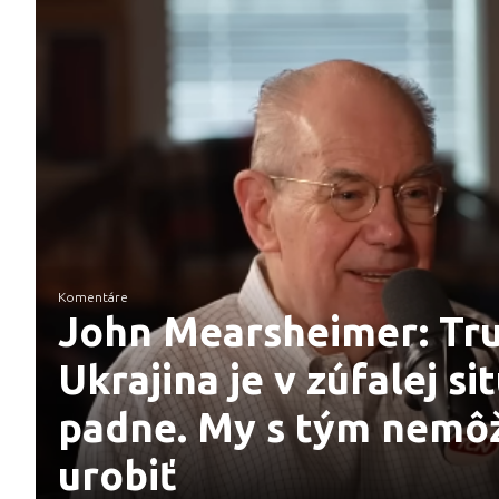
Komentáre
John Mearsheimer: Tru
Ukrajina je v zúfalej sit
padne. My s tým nemô
urobiť