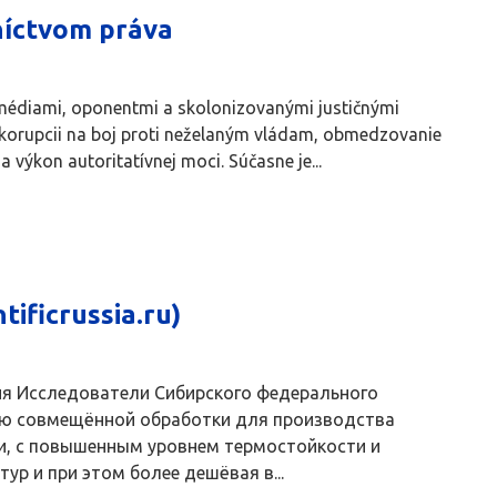
níctvom práva
né médiami, oponentmi a skolonizovanými justičnými
 korupcii na boj proti neželaným vládam, obmedzovanie
a výkon autoritatívnej moci. Súčasne je...
tificrussia.ru)
ия Исследователи Сибирского федерального
ию совмещённой обработки для производства
и, с повышенным уровнем термостойкости и
р и при этом более дешёвая в...