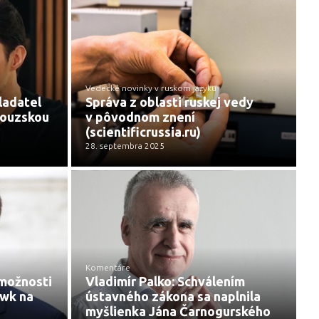
Vedecké novinky v ruskom jazyku
ladatel
Správa z oblasti ruskej vedy
couzskou
v pôvodnom znení
(scientificrussia.ru)
28. septembra 2025
Komentáre
 možnosti
Vladimír Palko: Schválením
wk na
ústavného zákona sa naplnila
myšlienka Jána Čarnogurského