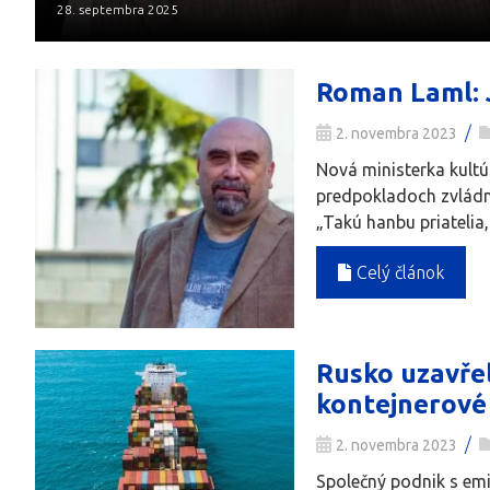
28. septembra 2025
Roman Laml: J
/
2. novembra 2023
Nová ministerka kultú
predpokladoch zvládnu
„Takú hanbu priatelia,
Celý článok
Rusko uzavřel
kontejnerové
/
2. novembra 2023
Společný podnik s emi