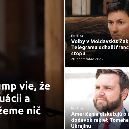
Politika
Volby v Moldavsku: Zak
Telegramu odhalil fran
stopu
28. septembra 2025
mp vie, že
uácii a
žeme nič
Politika
Američania diskutujú o
dodávok rakiet Tomaha
Ukrajinu