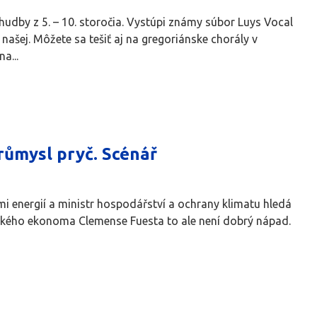
udby z 5. – 10. storočia. Vystúpi známy súbor Luys Vocal
našej. Môžete sa tešiť aj na gregoriánske chorály v
a...
růmysl pryč. Scénář
 energií a ministr hospodářství a ochrany klimatu hledá
meckého ekonoma Clemense Fuesta to ale není dobrý nápad.