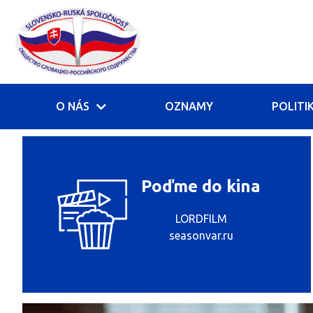
O NÁS
OZNAMY
POLITI
Poďme do kina
LORDFILM
seasonvar.ru