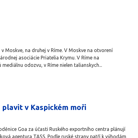
ej v Moskve, na druhej v Ríme. V Moskve na otvorení
rodnej asociácie Priatelia Krymu. V Ríme na
 mediálnu odozvu, v Ríme nielen talianskych...
 plavit v Kaspickém moři
 loděnice Goa za účasti Ruského exportního centra plánují
isková agentura TASS. Podle ruské strany patří k výhodám