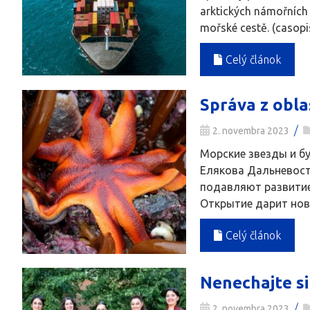
arktických námořních 
mořské cestě. (casopi
Celý článok
Správa z obla
/
2. novembra 2023
Морские звезды и бу
Елякова Дальневост
подавляют развитие
Открытие дарит новы
Celý článok
Nenechajte si
/
2. novembra 2023