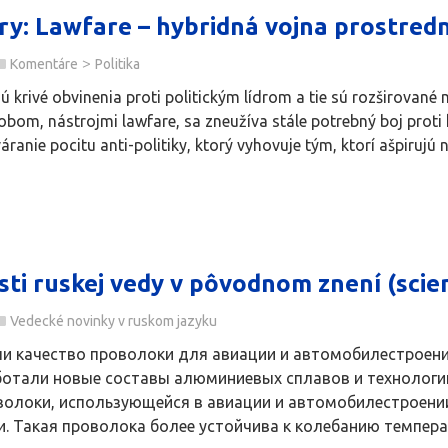
ry: Lawfare – hybridná vojna prostred
>
Komentáre
Politika
jú krivé obvinenia proti politickým lídrom a tie sú rozširova
om, nástrojmi lawfare, sa zneužíva stále potrebný boj proti
áranie pocitu anti-politiky, ktorý vyhovuje tým, ktorí ašpirujú n
sti ruskej vedy v pôvodnom znení (scien
Vedecké novinky v ruskom jazyku
и качество проволоки для авиации и автомобилестроен
ботали новые составы алюминиевых сплавов и технолог
олоки, использующейся в авиации и автомобилестроени
 Такая проволока более устойчива к колебанию температу