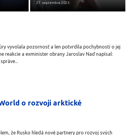
27. septembra 2025
ry vyvolala pozornosť a len potvrdila pochybnosti o jej
ne reakcie a exminister obrany Jaroslav Naď napísal:
správe...
orld o rozvoji arktické
álem, že Rusko hledá nové partnery pro rozvoj svých