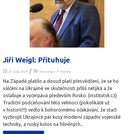
Jiří Weigl: Přituhuje
/
>
20. mája 2024
Komentáre
Politika
Na Západě platilo a dosud platí přesvědčení, že se ho
válčení na Ukrajině ve skutečnosti příliš netýká a že
oslabuje a vyčerpává především Rusko. (institutvk.cz)
Tradiční podceňování této velmoci (pokolikáté už
v historii!!!) vedlo k bohorovnému očekávání, že stačí
vyzbrojit Ukrajince pár kusy moderní západní vojenské
techniky, a ruský kolos na hliněných...