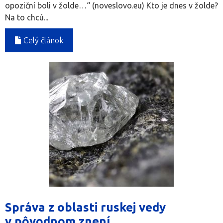
opoziční boli v žolde…“ (noveslovo.eu) Kto je dnes v žolde?
Na to chcú...
Celý článok
Správa z oblasti ruskej vedy
v pôvodnom znení