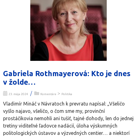
Gabriela Rothmayerová: Kto je dnes
v žolde…
/
>
23. mája 2024
Komentáre
Politika
Vladimír Mináč v Návratoch k prevratu napísal: „Všeličo
vyšlo najavo, všeličo, o čom sme my, provinční
prostáčikovia nemohli ani tušiť, tajné dohody, len do jednej
tretiny viditeľné ľadovce nadácií, úloha výskumných
politologických ústavov a výzvedných centier… a niektorí