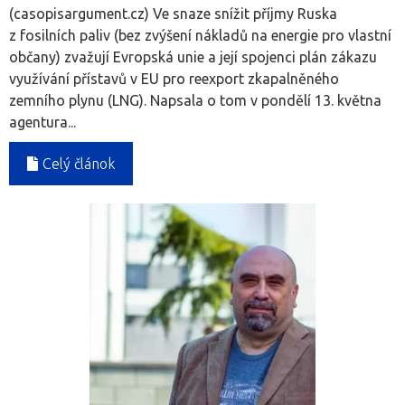
(casopisargument.cz) Ve snaze snížit příjmy Ruska
z fosilních paliv (bez zvýšení nákladů na energie pro vlastní
občany) zvažují Evropská unie a její spojenci plán zákazu
využívání přístavů v EU pro reexport zkapalněného
zemního plynu (LNG). Napsala o tom v pondělí 13. května
agentura...
Celý článok