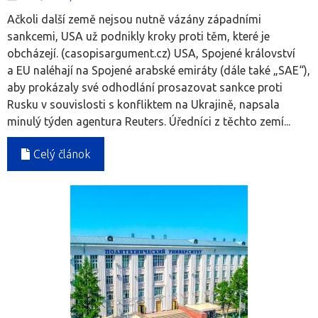
Ačkoli další země nejsou nutně vázány západními
sankcemi, USA už podnikly kroky proti těm, které je
obcházejí. (casopisargument.cz) USA, Spojené království
a EU naléhají na Spojené arabské emiráty (dále také „SAE“),
aby prokázaly své odhodlání prosazovat sankce proti
Rusku v souvislosti s konfliktem na Ukrajině, napsala
minulý týden agentura Reuters. Úředníci z těchto zemí...
Celý článok