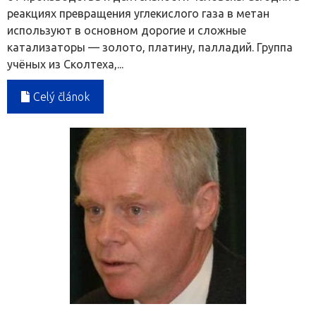
реакциях превращения углекислого газа в метан
используют в основном дорогие и сложные
катализаторы — золото, платину, палладий. Группа
учёных из Сколтеха,...
Celý článok