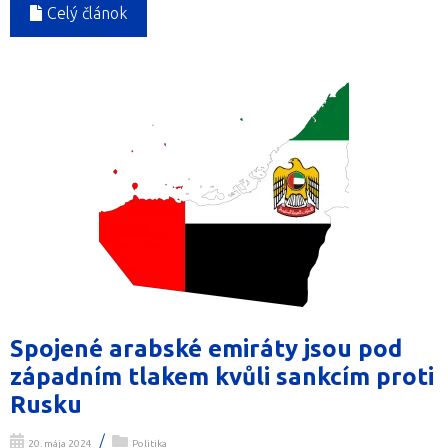
Celý článok
Spojené arabské emiráty jsou pod
západním tlakem kvůli sankcím proti
Rusku
/
20. mája 2024
Politika