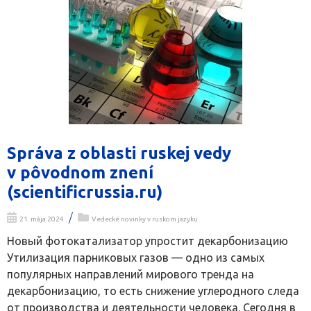
Správa z oblasti ruskej vedy
v pôvodnom znení
(scientificrussia.ru)
/
21. mája 2024
Vedecké novinky v ruskom jazyku
Новый фотокатализатор упростит декарбонизацию
Утилизация парниковых газов — одно из самых
популярных направлений мирового тренда на
декарбонизацию, то есть снижение углеродного следа
от производства и деятельности человека. Сегодня в