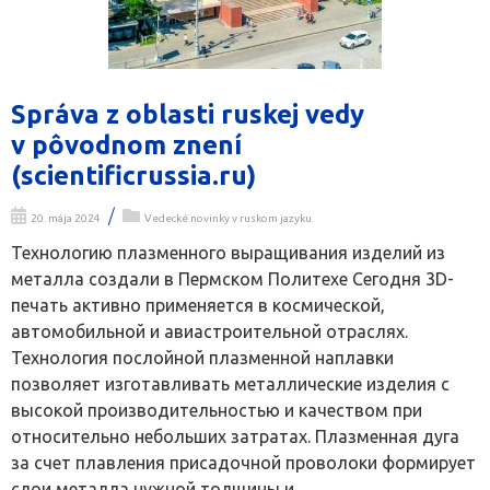
Správa z oblasti ruskej vedy
v pôvodnom znení
(scientificrussia.ru)
/
20. mája 2024
Vedecké novinky v ruskom jazyku
Технологию плазменного выращивания изделий из
металла создали в Пермском Политехе Сегодня 3D-
печать активно применяется в космической,
автомобильной и авиастроительной отраслях.
Технология послойной плазменной наплавки
позволяет изготавливать металлические изделия с
высокой производительностью и качеством при
относительно небольших затратах. Плазменная дуга
за счет плавления присадочной проволоки формирует
слои металла нужной толщины и...