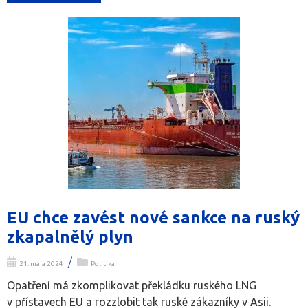
EU chce zavést nové sankce na ruský
zkapalnělý plyn
/
21. mája 2024
Politika
Opatření má zkomplikovat překládku ruského LNG
v přístavech EU a rozzlobit tak ruské zákazníky v Asii.