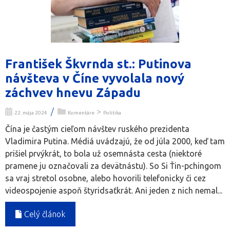
František Škvrnda st.: Putinova
návšteva v Číne vyvolala nový
záchvev hnevu Západu
/
>
22. mája 2024
Komentáre
Politika
Čína je častým cieľom návštev ruského prezidenta
Vladimira Putina. Médiá uvádzajú, že od júla 2000, keď tam
prišiel prvýkrát, to bola už osemnásta cesta (niektoré
pramene ju označovali za devätnástu). So Si Ťin-pchingom
sa vraj stretol osobne, alebo hovorili telefonicky či cez
videospojenie aspoň štyridsaťkrát. Ani jeden z nich nemal...
Celý článok