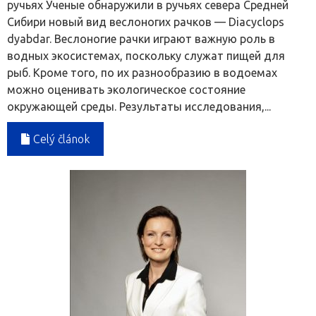
ручьях Ученые обнаружили в ручьях севера Средней
Сибири новый вид веслоногих рачков — Diacyclops
dyabdar. Веслоногие рачки играют важную роль в
водных экосистемах, поскольку служат пищей для
рыб. Кроме того, по их разнообразию в водоемах
можно оценивать экологическое состояние
окружающей среды. Результаты исследования,...
Celý článok