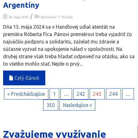
Argentíny
/
>
20. mája 2024
Komentáre
Politika
Dňa 15. mája 2024 sa v Handlovej udial atentát na
premiéra Róberta Fica. Pánovi premiérovi treba vyjadriť čo
najväčšiu podporu a solidaritu, zaželať mu zdravie a
súčasne vyzvať na upokojenie nálad v spoločnosti. Na
druhej strane však treba hľadať odpoveď na otázku, ako sa
to všetko mohlo stať. Nejde o prvý...
Celý článok
« Predchádzajúce
1
…
242
243
244
…
350
Nasledujúce »
Zvažujeme využívanie