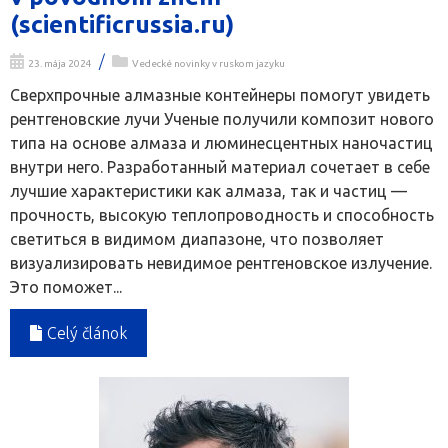
(scientificrussia.ru)
/
23. mája 2024
Vedecké novinky v ruskom jazyku
Сверхпрочные алмазные контейнеры помогут увидеть
рентгеновские лучи Ученые получили композит нового
типа на основе алмаза и люминесцентных наночастиц
внутри него. Разработанный материал сочетает в себе
лучшие характеристики как алмаза, так и частиц —
прочность, высокую теплопроводность и способность
светиться в видимом диапазоне, что позволяет
визуализировать невидимое рентгеновское излучение.
Это поможет...
Celý článok