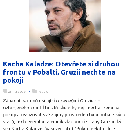
Kacha Kaladze: Otevřete si druhou
frontu v Pobaltí, Gruzii nechte na
pokoji
/
23. mája 2024
Politika
Západní partneři usilující o zavlečení Gruzie do
ozbrojeného konfliktu s Ruskem by měli nechat zemi na
pokoji a realizovat své zájmy prostřednictvím pobaltských
států, řekl generální tajemník vládnoucí strany Gruzínský
sen Kacha Kaladze. (vasevec.info) "Pokud někdo chce