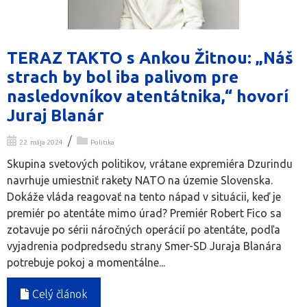
TERAZ TAKTO s Ankou Žitnou: „Náš
strach by bol iba palivom pre
nasledovníkov atentátnika,“ hovorí
Juraj Blanár
/
22. mája 2024
Politika
Skupina svetových politikov, vrátane expremiéra Dzurindu
navrhuje umiestniť rakety NATO na územie Slovenska.
Dokáže vláda reagovať na tento nápad v situácii, keď je
premiér po atentáte mimo úrad? Premiér Robert Fico sa
zotavuje po sérii náročných operácií po atentáte, podľa
vyjadrenia podpredsedu strany Smer-SD Juraja Blanára
potrebuje pokoj a momentálne...
Celý článok