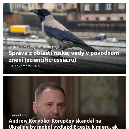
Vedecké novinky v ruskom jazyku
Správa z oblasti ruskej vedy v pôvodnom
znení (scientificrussia.ru)
20. novembra 2025
Komentáre
Andrew Korybko: Korupčný škandál na
Ukrajine by mohol vydláždiť cestu k mieru, ak