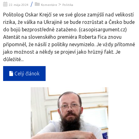
/
>
22. mája 2024
Komentáre
Politika
Politolog Oskar Krejčí se ve své glose zamýšlí nad velikostí
rizika, že válka na Ukrajině se bude rozrůstat a Česko bude
do bojů bezprostředně zataženo. (casopisargument.cz)
Atentát na slovenského premiéra Roberta Fica znovu
připomněl, že násilí z politiky nevymizelo. Je vždy přítomné
jako možnost a někdy se projeví jako hrůzný fakt. Je
důležité...
Celý článok