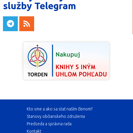
služby Telegram
Kto sme a ako sa stať naším členom?
Stanovy občianskeho združenia
Predseda a správna rada
Kontakt