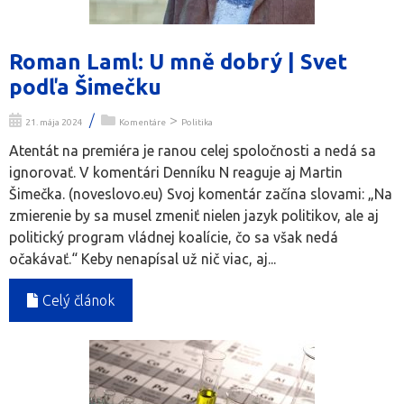
Roman Laml: U mně dobrý | Svet
podľa Šimečku
/
>
21. mája 2024
Komentáre
Politika
Atentát na premiéra je ranou celej spoločnosti a nedá sa
ignorovať. V komentári Denníku N reaguje aj Martin
Šimečka. (noveslovo.eu) Svoj komentár začína slovami: „Na
zmierenie by sa musel zmeniť nielen jazyk politikov, ale aj
politický program vládnej koalície, čo sa však nedá
očakávať.“ Keby nenapísal už nič viac, aj...
Celý článok