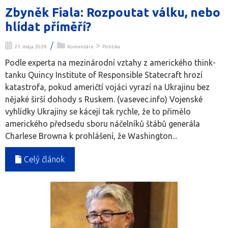
Zbyněk Fiala: Rozpoutat válku, nebo
hlídat příměří?
/
>
21. mája 2024
Komentáre
Politika
Podle experta na mezinárodní vztahy z amerického think-
tanku Quincy Institute of Responsible Statecraft hrozí
katastrofa, pokud američtí vojáci vyrazí na Ukrajinu bez
nějaké širší dohody s Ruskem. (vasevec.info) Vojenské
vyhlídky Ukrajiny se kácejí tak rychle, že to přimělo
amerického předsedu sboru náčelníků štábů generála
Charlese Browna k prohlášení, že Washington...
Celý článok