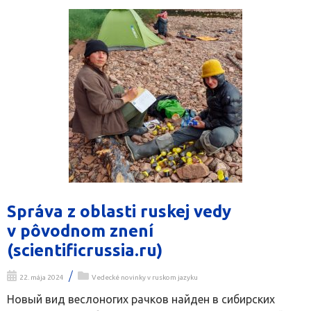
Správa z oblasti ruskej vedy
v pôvodnom znení
(scientificrussia.ru)
/
22. mája 2024
Vedecké novinky v ruskom jazyku
Новый вид веслоногих рачков найден в сибирских