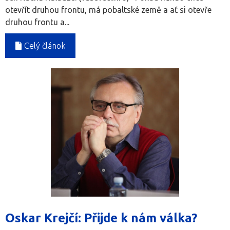
otevřít druhou frontu, má pobaltské země a ať si otevře
druhou frontu a...
Celý článok
Oskar Krejčí: Přijde k nám válka?