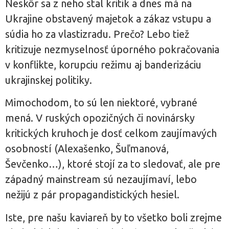
Neskôr sa z neho stal kritik a dnes má na
Ukrajine obstavený majetok a zákaz vstupu a
súdia ho za vlastizradu. Prečo? Lebo tiež
kritizuje nezmyselnosť úporného pokračovania
v konflikte, korupciu režimu aj banderizáciu
ukrajinskej politiky.
Mimochodom, to sú len niektoré, vybrané
mená. V ruských opozičných či novinársky
kritických kruhoch je dosť celkom zaujímavých
osobností (Alexašenko, Šuľmanová,
Ševčenko…), ktoré stojí za to sledovať, ale pre
západný mainstream sú nezaujímaví, lebo
nežijú z pár propagandistických hesiel.
Iste, pre našu kaviareň by to všetko boli zrejme