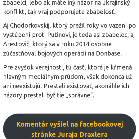
zbabelci, lebo ak máte iný názor na ukrajinský
konflikt, tak vraj podporujete zbabelosť.
Aj Chodorkovskij, ktorý prežil roky vo väzení po
vystúpení proti Putinovi, je teda asi zbabelec, aj
Arestovič, ktorý sa v roku 2014 osobne
zúčastňoval bojových operácií na Donbase.
Pre zvyšok verejnosti, tú časť, ktorá je kŕmená
hlavným mediálnym prúdom, však dokonca už
ani neexistujú. Prestali existovať, akonáhle ich
názory prestali byť tie „správne“.
Komentár vyšiel na facebookovej
stránke Juraja Draxlera