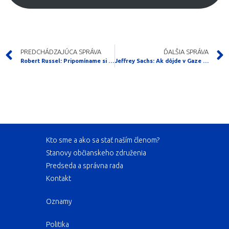
PREDCHÁDZAJÚCA SPRÁVA
ĎALŠIA SPRÁVA
Robert Russel: Pripomíname si výročie narodenia Martina Benku
Jeffrey Sachs: Ak dôjde v Gaze k masovým úmrtiam z hladovania, Izrael sa cez to nikdy neprenesie
Kto sme a ako sa stať naším členom?
Stanovy občianskeho združenia
Predseda a správna rada
Kontakt
Oznamy
Politika