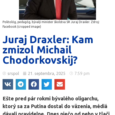
Politológ, pedagóg, bývalý minister školstva SR Juraj Draxler. Zdroj:
Facebook (cropped image)
Juraj Draxler: Kam
zmizol Michail
Chodorkovskij?
srspol
21. septembra, 2025
7:59 pm
Ešte pred pár rokmi bývalého oligarchu,
ktorý sa za Putina dostal do väzenia, médiá
dávali pravidelne. Dnes niečo od neho v tlači